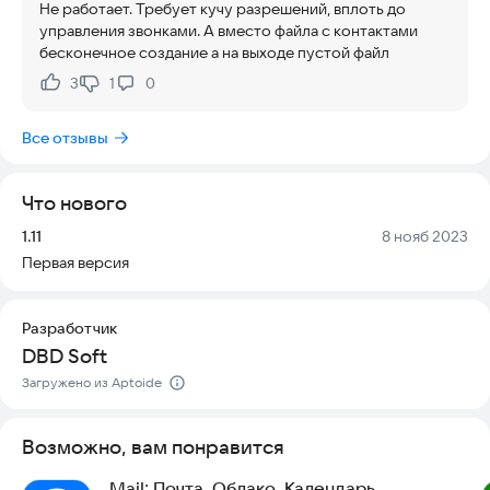
Не работает. Требует кучу разрешений, вплоть до
параметры экспорта. После сохранения вы можете открыть
управления звонками. А вместо файла с контактами
файл в любом приложении, поддерживающем формат Excel.
бесконечное создание а на выходе пустой файл
3
1
0
Нравится:
Не нравится:
Все отзывы
Что нового
Версия:
Дата:
1.11
8 нояб 2023
Первая версия
Разработчик
DBD Soft
Загружено из Aptoide
Возможно, вам понравится
Mail: Почта, Облако, Календарь