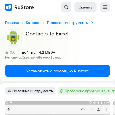
Скачать
Главная
Каталог
Полезные инструменты
Contacts To Excel
(
)
0,0
до 1 тыс
4.2 MB
0+
Рейтинг:
Нет оценок
Скачиваний
Размер
Возраст
:
:
:
Установить с помощью RuStore
Полезные инструменты
Проверено вручную и антив
Категория
:
Тег
:
Скриншоты