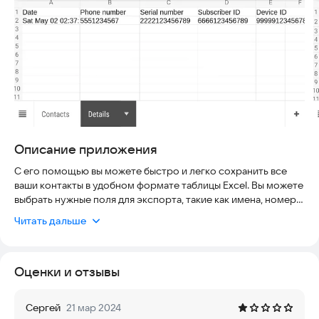
Описание приложения
С его помощью вы можете быстро и легко сохранить все
ваши контакты в удобном формате таблицы Excel. Вы можете
выбрать нужные поля для экспорта, такие как имена, номера
телефонов, адреса и электронные почты, и сохранить их в
Читать дальше
файле Excel. Программа работает стабильно и безопасно, не
требуя подключения к интернету. Подходит для всех
устройств с ОС Android. Экспорт занимает несколько
Оценки и отзывы
секунд, даже если у вас несколько тысяч контактов.
Сохраненные данные можно использовать в других
приложениях, например, для массовой рассылки или
Сергей
21 мар 2024
анализа. Простой интерфейс позволяет легко настроить