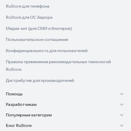
RuStore для телефона
RuStore для ОС Аврора
Медиа-кит (для СМИ и блогеров)
Пользовательское соглашение
Конфиденциальность для пользователей
Правила применения рекомендательных технологий
RuStore
Дистрибутив для производителей
Помощь
Разработчикам
Установка RuStore на TV
Популярные категории
Зарабатывать с RuStore
Установка RuStore на телефон
Блог RuStore
Игры для Android
Стать разработчиком
Установка RuStore в машину