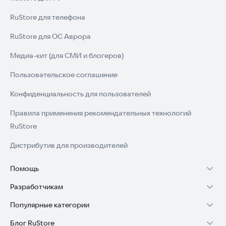
RuStore для телефона
RuStore для ОС Аврора
Медиа-кит (для СМИ и блогеров)
Пользовательское соглашение
Конфиденциальность для пользователей
Правила применения рекомендательных технологий
RuStore
Дистрибутив для производителей
Помощь
Разработчикам
Установка RuStore на TV
Популярные категории
Зарабатывать с RuStore
Установка RuStore на телефон
Блог RuStore
Игры для Android