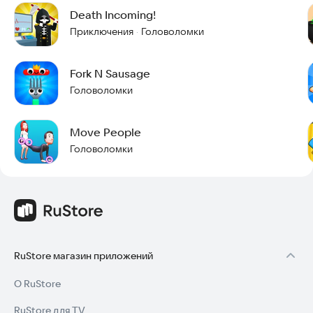
Присоединяйтесь к Death Puzzle сегодня и начните
Death Incoming!
приключение с головоломками и неожиданными финалами.
Готовы ли вы к испытаниям? Установите игру прямо сейчас и
Приключения
Головоломки
·
проверьте себя!
Fork N Sausage
Головоломки
Move People
Головоломки
RuStore магазин приложений
О RuStore
RuStore для TV