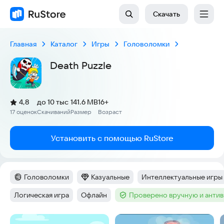
Скачать
Главная
Каталог
Игры
Головоломки
Death Puzzle
(
)
4,8
до 10 тыс
141.6 MB
16+
Рейтинг:
17 оценок
Скачиваний
Размер
Возраст
:
:
:
Установить с помощью RuStore
Головоломки
Казуальные
Интеллектуальные игры
Категория
:
Категория
:
Тег
:
Логическая игра
Офлайн
Проверено вручную и анти
Тег
:
Тег
:
Тег
:
Скриншоты