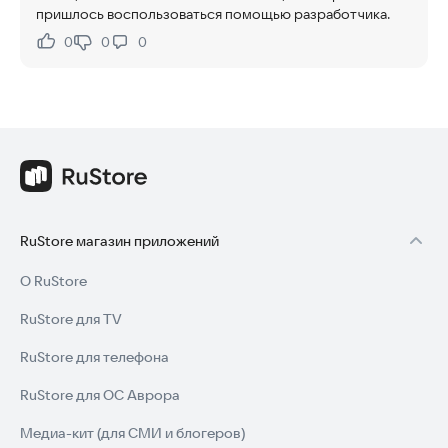
пришлось воспользоваться помощью разработчика.
0
0
0
Нравится:
Не нравится:
RuStore магазин приложений
О RuStore
RuStore для TV
RuStore для телефона
RuStore для ОС Аврора
Медиа-кит (для СМИ и блогеров)