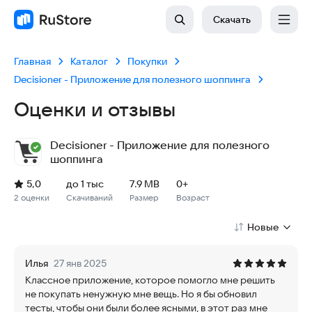
Скачать
Главная
Каталог
Покупки
Decisioner - Приложение для полезного шоппинга
Оценки и отзывы
Decisioner - Приложение для полезного
шоппинга
Рейтинг: 5,0, 2 оценки
Скачиваний: до 1 тыс
Размер файла: 7.9 MB
Возрастное ограничение: 7.9 MB
5,0
до 1 тыс
7.9 MB
0+
2 оценки
Скачиваний
Размер
Возраст
Новые
Илья
27 янв 2025
Классное приложение, которое помогло мне решить
не покупать ненужную мне вещь. Но я бы обновил
тесты, чтобы они были более ясными, в этот раз мне