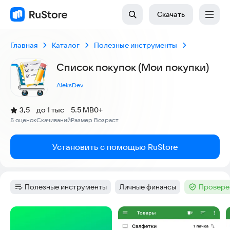
Скачать
Главная
Каталог
Полезные инструменты
Список покупок (Мои покупки)
AleksDev
(
)
3,5
до 1 тыс
5.5 MB
0+
Рейтинг:
5 оценок
Скачиваний
Размер
Возраст
:
:
:
Установить с помощью RuStore
Полезные инструменты
Личные финансы
Провере
Категория
:
Тег
:
Тег
:
Скриншоты