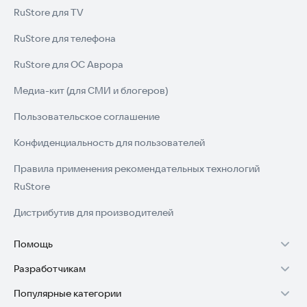
RuStore для TV
RuStore для телефона
RuStore для ОС Аврора
Медиа-кит (для СМИ и блогеров)
Пользовательское соглашение
Конфиденциальность для пользователей
Правила применения рекомендательных технологий
RuStore
Дистрибутив для производителей
Помощь
Разработчикам
Установка RuStore на TV
Популярные категории
Зарабатывать с RuStore
Установка RuStore на телефон