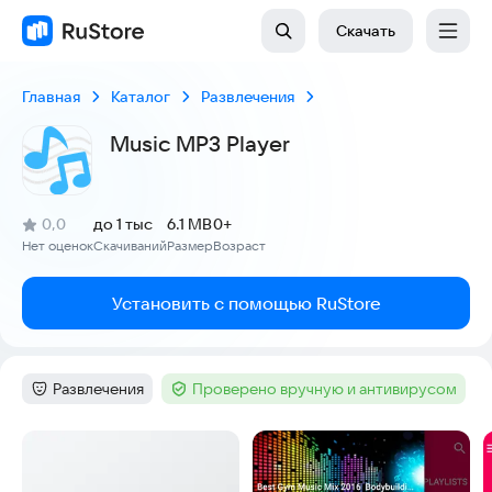
Скачать
Главная
Каталог
Развлечения
Music MP3 Player
(
)
0,0
до 1 тыс
6.1 MB
0+
Рейтинг:
Нет оценок
Скачиваний
Размер
Возраст
:
:
:
Установить с помощью RuStore
Развлечения
Проверено вручную и антивирусом
Категория
:
Тег
:
Скриншоты