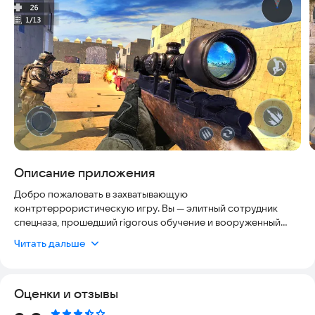
Описание приложения
Добро пожаловать в захватывающую
контртеррористическую игру. Вы — элитный сотрудник
спецназа, прошедший rigorous обучение и вооруженный
современным арсеналом. Ваша главная цель — уничтожить
Читать дальше
вражеские лагеря, чтобы спасти страну от терроризма.
Игра полностью безопасна, оптимизирована для работы на
любых устройствах и регулярно обновляется, чтобы
Оценки и отзывы
обеспечить актуальный геймплей. Вы готовы? Станьте
лучшим стрелком в любых условиях! Сражения здесь