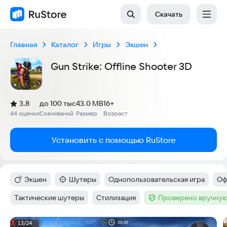
Скачать
Главная
Каталог
Игры
Экшен
Gun Strike: Offline Shooter 3D
(
)
3,8
до 100 тыс
43.0 MB
16+
Рейтинг:
44 оценки
Скачиваний
Размер
Возраст
:
:
:
Установить с помощью RuStore
Экшен
Шутеры
Однопользовательская игра
Оф
Категория
:
Категория
:
Тег
:
Те
Тактические шутеры
Стилизация
Проверено вручную
Тег
:
Тег
:
Тег
:
Скриншоты