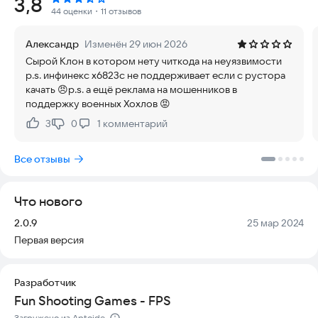
Рейтинг:
3,8
максимально реалистичны, позволяя вам почувствовать
44 оценки
・11 отзывов
себя настоящим героем.
Александр
Изменён 29 июн 2026
Помните: вы — элитный снайпер. Используйте свое оружие,
Сырой Клон в котором нету читкода на неуязвимости
чтобы ликвидировать всех врагов в различных зонах боевых
p.s. инфинекс х6823с не поддерживает если с рустора
действий. Ваша задача — выжить любой ценой.
качать 😠p.s. а ещё реклама на мошенников в
Наслаждайтесь каждой битвой и проявляйте тактическое
поддержку военных Хохлов 😡
мышление.
3
0
1
комментарий
Нравится:
Не нравится:
Призовите лучшего стрелка. Оружие готово к бою! Ваш
персонаж способен самостоятельно справляться с целой
Все отзывы
армией противников. Удачи в бою!
Особенности игры:
Что нового
- Реалистичные 3D-эффекты для полного погружения
- Удивительная анимация движений и выстрелов
Версия:
Дата:
2.0.9
25 мар 2024
- Плавное и отзывчивое управление
Первая версия
- Захватывающий геймплей в жанре шутера от первого лица
- Умная система искусственного интеллекта противника
- Экономичное использование данных
Разработчик
- Современное вооружение: ружья, пистолеты, снайперские
Fun Shooting Games - FPS
и автоматические винтовки, дробовики, гранаты
- Множество полей сражений и увлекательных миссий
Загружено из Aptoide