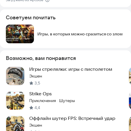
- Идеальная оптимизация даже для слабых устройств
Советуем почитать
Скачайте сейчас одну из лучших бесплатных стрелялок от
первого лица. Вступите в бой с преступниками по разным
сценариям.
Игры, в которых можно сразиться со злом
В игре присутствуют внутренние покупки.
Попробуйте игру прямо сейчас и станьте легендой
спецназа!
Возможно, вам понравится
Игры стрелялки: игры с пистолетом
Экшен
3,5
Strike Ops
Приключения
Шутеры
·
4,4
Оффлайн шутер FPS: Встречный удар
Экшен