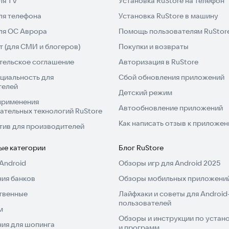
ля TV
Установка RuStore на телефон
ля телефона
Установка RuStore в машину
для ОС Аврора
Помощь пользователям RuStor
 (для СМИ и блогеров)
Покупки и возвраты
тельское соглашение
Авторизация в RuStore
циальность для
Сбой обновления приложений
телей
Детский режим
применения
Автообновление приложений
ательных технологий RuStore
Как написать отзыв к приложе
тив для производителей
ые категории
Блог RuStore
Android
Обзоры игр для Android 2025
ия банков
Обзоры мобильных приложений
твенные
Лайфхаки и советы для Android
пользователей
м
Обзоры и инструкции по устано
ия для шопинга
и программ