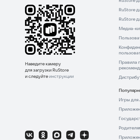
RuStore д
RuStore д
RuStore 
Медиа-кит
Пользова
Конфиден
пользова
Правила 
Наведите камеру
рекоменд
для загрузки RuStore
и следуйте
инструкции
Дистрибу
Популярн
Игры для 
Приложен
Государс
Родителя
Приложен