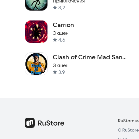
Приключения
3,2
Carrion
Экшен
4,6
Clash of Crime Mad San
Andreas
Экшен
3,9
RuStore 
О RuStore