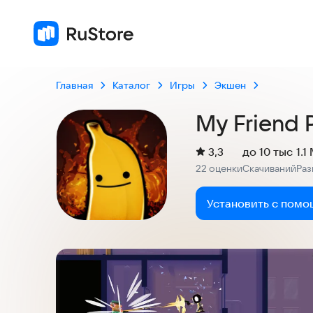
3,3
22 оценки
Главная
Каталог
Игры
Экшен
My Friend 
(
)
3,3
до 10 тыс
1.1
Рейтинг:
22 оценки
Скачиваний
Ра
:
:
Установить с помо
Скриншоты