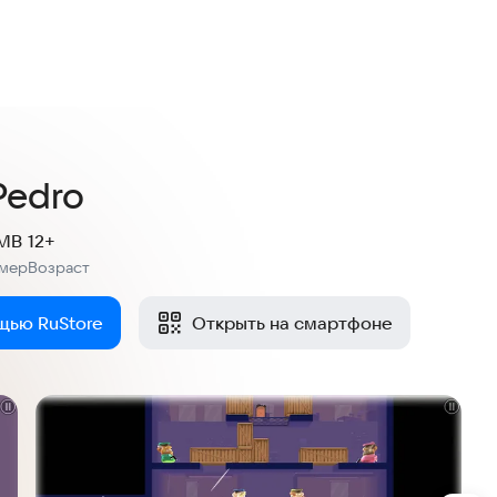
Pedro
 MB
12+
змер
Возраст
:
щью RuStore
Открыть на смартфоне