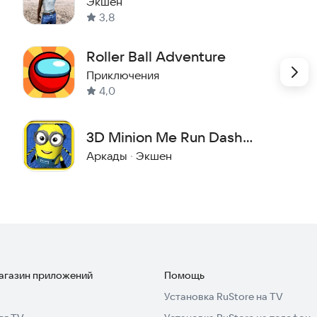
Andreas
Экшен
3,8
Roller Ball Adventure
Приключения
4,0
3D Minion Me Run Dash
Mayhem
Аркады
·
Экшен
магазин приложений
Помощь
Установка RuStore на TV