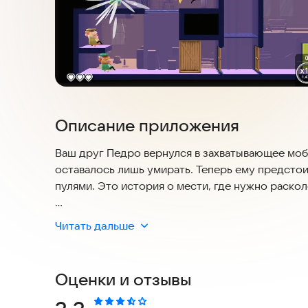
Описание приложения
Ваш друг Педро вернулся в захватывающее моби
оставалось лишь умирать. Теперь ему предсто
пулями. Это история о мести, где нужно раскол
Игра предлагает 37 уровней, полных крови и э
Читать дальше
мотоцикле или даже на скейтборде. Главное —
чтобы стрелять и переворачиваться с максима
крепкая, попробуйте режим Blood Rush, чтобы 
Оценки и отзывы
Этот банан созрел для мести. А вы готовы пом