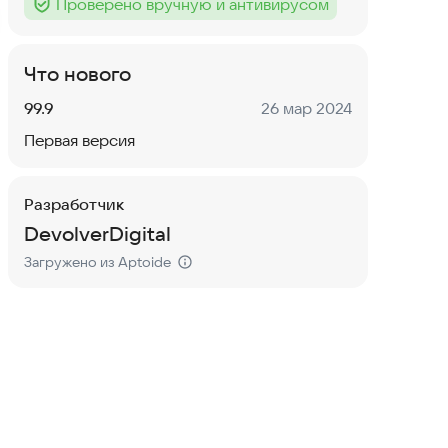
Проверено вручную и антивирусом
Тег
:
Что нового
Версия:
Дата:
99.9
26 мар 2024
Первая версия
Разработчик
DevolverDigital
Загружено из Aptoide