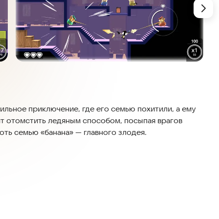
льное приключение, где его семью похитили, а ему
ит отомстить ледяным способом, посыпая врагов
оть семью «банана» — главного злодея.
кшена. Вы сможете прокладывать путь пешком, на
 спланировать свою хореографию высокого уровня,
льной эффективностью. Если ваша кожа достаточно
проверить свои навыки в бою.
очь Педро?