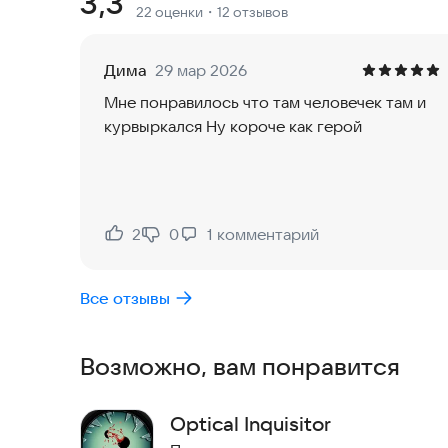
Рейтинг:
3,3
22 оценки
・12 отзывов
Установите игру прямо сейчас и начните свою о
Дима
29 мар 2026
Мне понравилось что там человечек там и
курвыркался Ну короче как герой
2
0
1
комментарий
Нравится:
Не нравится:
Все отзывы
Возможно, вам понравится
Optical Inquisitor