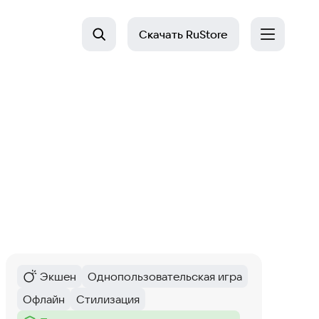
Скачать
RuStore
Экшен
Однопользовательская игра
Категория
:
Тег
:
Офлайн
Стилизация
Тег
:
Тег
: