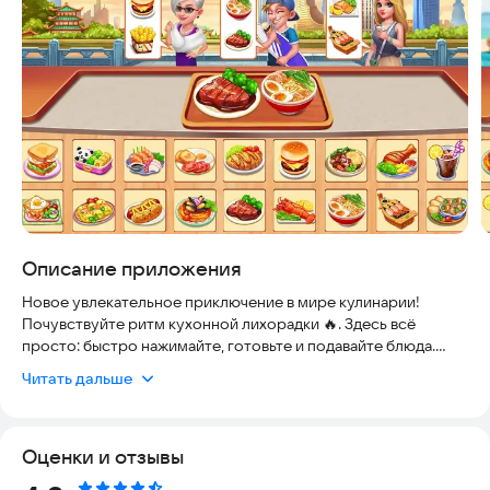
Описание приложения
Новое увлекательное приключение в мире кулинарии!
Почувствуйте ритм кухонной лихорадки 🔥. Здесь всё
просто: быстро нажимайте, готовьте и подавайте блюда.
Управляйте кухней легкими касаниями экрана. Станьте
Читать дальше
настоящим шеф-поваром и создавайте вкуснейшие
деликатесы в ресторанах по всему миру.
Оценки и отзывы
Город полностью в ваших руках! От бассейнов и фонтанов ⛲
до скамеек и статуй 🗽, от газетных киосков 🏪 до заведений