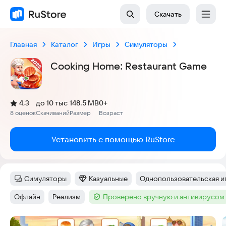
Скачать
Главная
Каталог
Игры
Симуляторы
Cooking Home: Restaurant Game
(
)
4,3
до 10 тыс
148.5 MB
0+
Рейтинг:
8 оценок
Скачиваний
Размер
Возраст
:
:
:
Установить с помощью RuStore
Симуляторы
Казуальные
Однопользовательская и
Категория
:
Категория
:
Тег
:
Офлайн
Реализм
Проверено вручную и антивирусом
Тег
:
Тег
:
Тег
:
Скриншоты