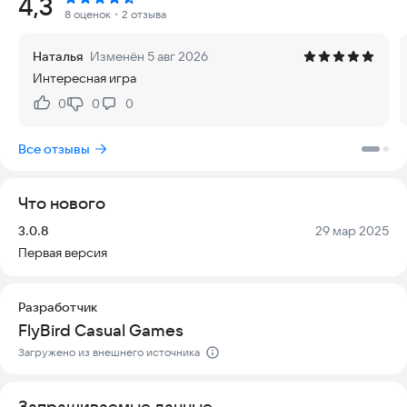
Рейтинг:
4,3
общепита — вы можете сделать здания уникальными с
8 оценок
・2 отзыва
помощью 🎍 украшений и индивидуальных настроек. Но для
города мечты нужны отличные рестораны! Гурманы 😋 со
Наталья
Изменён 5 авг 2026
всех уголков планеты приедут, чтобы попробовать ваши
Интересная игра
кулинарные шедевры.
0
0
0
Нравится:
Не нравится:
Множество уровней игры поможет вам стать настоящим
ПРОФЕССИОНАЛОМ:
Все отзывы
- Жарьте, запекайте, варите, тушите на пару и готовьте на
гриле! Создавайте лучшие блюда со всего мира 🍳
- Смешивайте самые разные коктейли и подавайте элитные
Что нового
вина ☕️🍹
- Приготовьте гостям завтрак, обед, ужин и десерт!
Версия:
Дата:
3.0.8
29 мар 2025
- Пеките пончики и печенье, жарьте сочные гамбургеры и
Первая версия
вкуснейшие стейки!
- Подавайте кофе ☕️, колу 🍹, мороженое 🍦 и множество
других напитков 🍮
Разработчик
FlyBird Casual Games
В этой бесплатной игре, созданной опытными
специалистами, вас ждут:
Загружено из внешнего источника
- ⭐ Простой и легкий игровой процесс
- ⭐ Плавное и отзывчивое управление
Запрашиваемые данные
- ⭐ Полное погружение в атмосферу игры