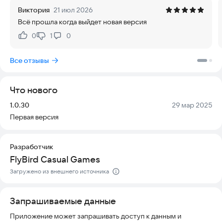
Виктория
21 июл 2026
Отель-Мания — это настоящий маленький мир, который
Всё прошла когда выйдет новая версия
принесет вам воодушевление или расслабление. Игра
полностью безопасна, работает стабильно на современных
0
1
0
Нравится:
Не нравится:
устройствах и не требует постоянного подключения к
интернету для базового геймплея. Готовы ли вы создать
Все отзывы
свою гостиничную империю? 👏 Здесь всё может сбыться!
Впишите свое имя в книгу историй об отелях. Вас ждет еще
больше загадок, которые вам суждено раскрыть! 😉
Что нового
Установите игру прямо сейчас и начните свое путешествие к
Версия:
Дата:
1.0.30
29 мар 2025
вершине гостиничного мира!
Первая версия
Разработчик
FlyBird Casual Games
Загружено из внешнего источника
Запрашиваемые данные
Приложение может запрашивать доступ к данным и