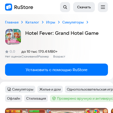
Скачать
Главная
Каталог
Игры
Симуляторы
Hotel Fever: Grand Hotel Game
(
)
0,0
до 10 тыс
170.4 MB
0+
Рейтинг:
Нет оценок
Скачиваний
Размер
Возраст
:
:
:
Установить с помощью RuStore
Симуляторы
Жилье и дом
Однопользовательская игр
Категория
:
Тег
:
Тег
:
Офлайн
Стилизация
Проверено вручную и антивиру
Тег
:
Тег
:
Тег
:
Скриншоты