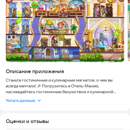
Описание приложения
Станьте гостиничным и кулинарным магнатом, о чем вы
всегда мечтали! 🎉 Погрузитесь в Отель-Манию,
наслаждайтесь гостиничным безумством и кулинарной
лихорадкой, а также расскажите миру историю швейцара.🍔
Читать дальше
Объедините свой персонал, управляйте множеством
роскошных отелей в этом городе и готовьте так, будто вы
безумный повар.👨🏻‍🍳 Эта увлекательная игра с
Оценки и отзывы
элементами тайм-менеджмента подарит вам незабываемые
впечатления от отелей и ресторанов. 🔥