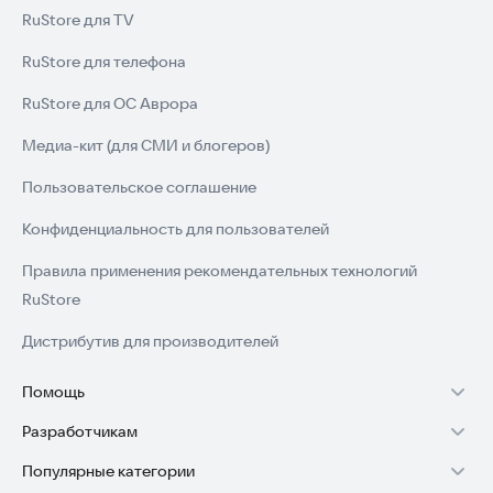
RuStore для TV
RuStore для телефона
RuStore для ОС Аврора
Медиа-кит (для СМИ и блогеров)
Пользовательское соглашение
Конфиденциальность для пользователей
Правила применения рекомендательных технологий
RuStore
Дистрибутив для производителей
Помощь
Разработчикам
Установка RuStore на TV
Популярные категории
Зарабатывать с RuStore
Установка RuStore на телефон