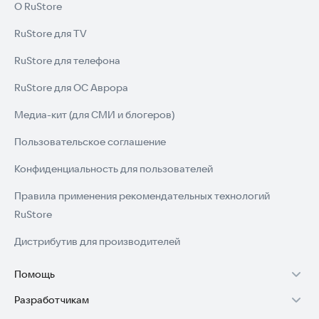
О RuStore
RuStore для TV
RuStore для телефона
RuStore для ОС Аврора
Медиа-кит (для СМИ и блогеров)
Пользовательское соглашение
Конфиденциальность для пользователей
Правила применения рекомендательных технологий
RuStore
Дистрибутив для производителей
Помощь
Разработчикам
Установка RuStore на TV