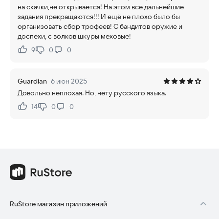
на скачки,не открывается! На этом все дальнейшие
задания прекращаются!!! И ещё не плохо было бы
организовать сбор трофеев! С бандитов оружие и
доспехи, с волков шкуры меховые!
9
0
0
Нравится:
Не нравится:
Guardian
6 июн 2025
Довольно неплохая. Но, нету русского языка.
14
0
0
Нравится:
Не нравится:
RuStore магазин приложений