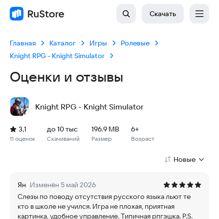
Скачать
Главная
Каталог
Игры
Ролевые
Knight RPG - Knight Simulator
Оценки и отзывы
Knight RPG - Knight Simulator
Рейтинг: 3,1, 11 оценок
Скачиваний: до 10 тыс
Размер файла: 196.9 MB
Возрастное ограничение: 196.9 MB
3,1
до 10 тыс
196.9 MB
6+
11 оценок
Скачиваний
Размер
Возраст
Новые
Ян
Изменён 5 май 2026
Слезы по поводу отсутствия русского языка льют те
кто в школе не учился. Игра не плохая, приятная
картинка, удобное управление. Типичная рпгэшка. P.S.