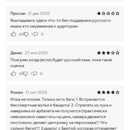
Просин
21 дек 2025
Выкладывать здесь что-то без поддержки русского
языка это неуважение к аудитории.
34
1
0
Нравится:
Не нравится:
Денис
27 ноя 2025
Поиграю когда (если) будет русский язык, пока такая
оценка
14
1
0
Нравится:
Не нравится:
Роман
21 окт 2025
Игра не плохая. Только есть баги: 1. Встречаются
бессмертные волки и бандиты! 2. Стрелять из лука и
наверняка из арбалета не получится (практически
невозможно навестись на цель, камера движется
постоянно, делает центровку на персонажа!!! Что
сильно бесит!!! 3.диалог с Бертой, которая отправляет