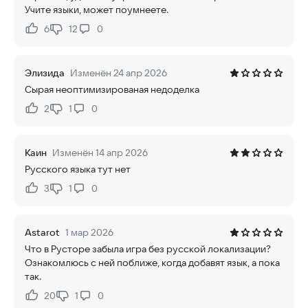
Учите языки, может поумнеете.
6
12
0
Нравится:
Не нравится:
Элизида
Изменён 24 апр 2026
Сырая неоптимизированая недоделка
2
1
0
Нравится:
Не нравится:
Каин
Изменён 14 апр 2026
Русского языка тут нет
3
1
0
Нравится:
Не нравится:
Astarot
1 мар 2026
Что в Русторе забыла игра без русской локализации?
Ознакомлюсь с ней поближе, когда добавят язык, а пока
так.
20
1
0
Нравится:
Не нравится: