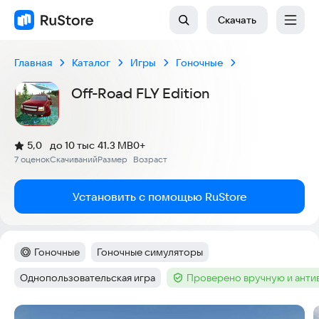
Скачать
Главная
Каталог
Игры
Гоночные
Off-Road FLY Edition
(
)
5,0
до 10 тыс
41.3 MB
0+
Рейтинг:
7 оценок
Скачиваний
Размер
Возраст
:
:
:
Установить с помощью RuStore
Гоночные
Гоночные симуляторы
Категория
:
Тег
:
Однопользовательская игра
Проверено вручную и ант
Тег
:
Тег
:
Скриншоты