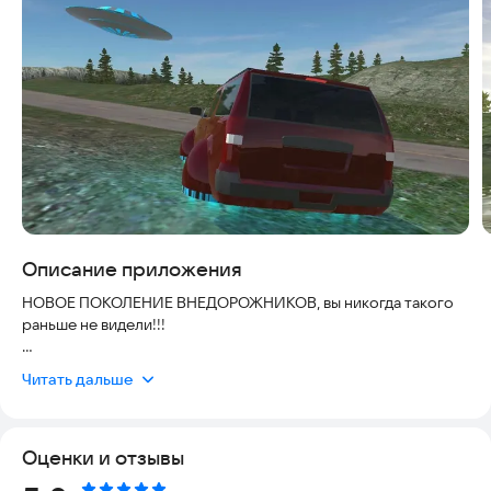
Описание приложения
НОВОЕ ПОКОЛЕНИЕ ВНЕДОРОЖНИКОВ, вы никогда такого
раньше не видели!!!
Наслаждайтесь игрой в открытом мире с НЛО!!!
Читать дальше
- ПАРЯЩИЕ ВНЕДОРОЖНИКИ
- РЕАЛЬНЫЙ звуковой эффект двигателя
Оценки и отзывы
- НЛО!!!
- Динамические тени с очень большой картой