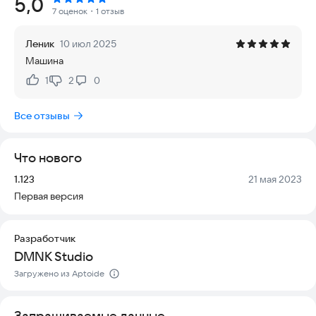
Рейтинг:
5,0
- Реалистичная физика
7 оценок
・1 отзыв
- Большие холмы и много деревьев
- 4 типа режимов работы камер
Леник
10 июл 2025
- 3 типа контроллеров
Машина
- Простой контроллер
1
2
0
Нравится:
Не нравится:
Мы понимаем, что многие пользователи задумываются о
безопасности и удобстве мобильных игр. Наша игра
Все отзывы
полностью совместима с большинством смартфонов и
планшетов, поддерживает офлайн-режим и не требует
постоянного подключения к интернету. Это делает её
Что нового
идеальным выбором для игры в дороге или в местах с
плохим сигналом.
Версия:
Дата:
1.123
21 мая 2023
Первая версия
Игра подходит для всех возрастов и уровней подготовки.
Благодаря простому интерфейсу и настройкам под разные
устройства, вы сможете наслаждаться игровым процессом
Разработчик
без лишних сложностей.
DMNK Studio
Попробуйте новое поколение ведущих внедорожников и
Загружено из Aptoide
отправьтесь в захватывающее путешествие с НЛО!
Запрашиваемые данные