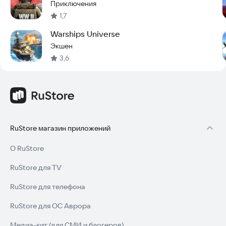
Приключения
1,7
Warships Universe
Экшен
3,6
RuStore магазин приложений
О RuStore
RuStore для TV
RuStore для телефона
RuStore для ОС Аврора
Медиа-кит (для СМИ и блогеров)