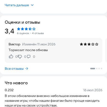
данные. В Supremacy: World War 3 ты управляешь историей в
Читать дальше
глобальном масштабе.
Возьми власть над одной из самых сильных стран и останови
Оценки и отзывы
угрозу Третьей мировой войны. Собирай ресурсы, создавай
союзы и развивай экономику. Изучай оружие массового
Рейтинг:
3,4
поражения и рискуй всем, чтобы стать главной
6 оценок
・4 отзыва
сверхдержавой.
Виктор
Изменён 11 июн 2026
Выбери умные альянсы или жесткую экспансию. Начни
Тормозит после обновы
скрытную войну или ядерную катастрофу. Твоя военная
мощь ждет приказов круглосуточно. Готов командовать?
0
0
0
Нравится:
Не нравится:
Для любителей реалистичных стратегий в реальном
Все отзывы
времени здесь огромная карта, много военных отрядов и
бесконечные пути к победе. Присоединяйся, строй планы и
веди войска к успеху в ближайшие дни. Поднимайся в
Что нового
рейтинге и стань одним из лучших игроков.
Версия:
Дата:
0.232
16 июл 2026
Особенности:
В этом обновлении внесено небольшое изменение в
✔ До 100 реальных игроков в одной партии
название игры, чтобы нашим фанатам было проще находить
✔ Отряды двигаются в реальном времени
наши игры на своих устройствах.