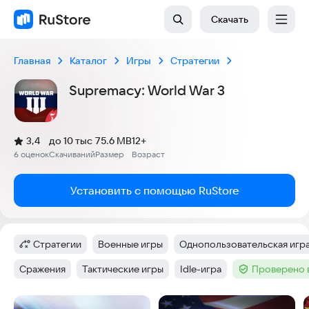
Скачать
Главная
Каталог
Игры
Стратегии
Supremacy: World War 3
(
)
3,4
до 10 тыс
75.6 MB
12+
Рейтинг:
6 оценок
Скачиваний
Размер
Возраст
:
:
:
Установить с помощью RuStore
Стратегии
Военные игры
Однопользовательская игр
Категория
:
Тег
:
Тег
:
Сражения
Тактические игры
Idle-игра
Проверено 
Тег
:
Тег
:
Тег
:
Тег
:
Скриншоты