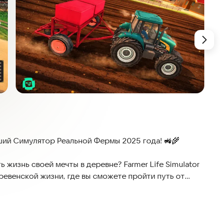
чший Симулятор Реальной Фермы 2025 года! 🚜🌾
 жизнь своей мечты в деревне? Farmer Life Simulator
евенской жизни, где вы сможете пройти путь от
ьскохозяйственного магната.
лывайте плодородные поля, заботьтесь о милых