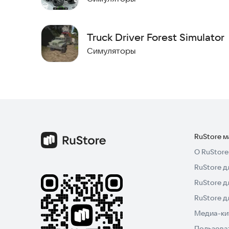
Высококачественная Графика: Потрясающие 3D
Бесплатно: Начните свое сельскохозяйственное
Truck Driver Forest Simulator
Готовы почувствовать себя настоящим фермеро
Симуляторы
Farmer Life Simulator сейчас и превратите неб
деревне.
RuStore 
О RuStore
RuStore д
RuStore д
RuStore 
Медиа-кит
Пользова