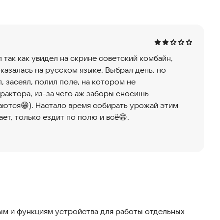
 живописную деревню с открытым миром. Любите ли
есом, это фермерское приключение, которого вы так
л так как увидел на скрине советский комбайн,
 Садитесь за руль настоящей фермерской техники!
казалась на русском языке. Выбрал день, но
ной физикой.
, засеял, полил поле, на котором не
ами, плугами и сеялками.
рактора, из-за чего аж заборы сносишь
аются😁). Настало время собирать урожай этим
ет, только ездит по полю и всё😁.
сбора урожая.
е пустырь в цветущий рай. Пройдите полный
и фруктовые деревья.
телей.
я уборки урожая.
м и функциям устройства для работы отдельных
Ферма немыслима без скота! Стройте сараи и