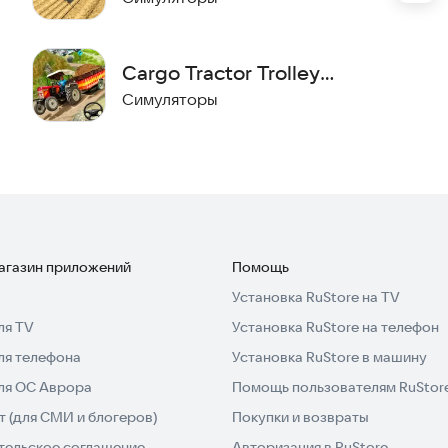
 локации, которые оживляют мир фермы.
 приключение прямо сейчас, без затрат!
Cargo Tractor Trolley
м? Надевайте сапоги и заводите мотор! Скачайте
Simulator
Симуляторы
ольшой участок земли в самую большую ферму в
магазин приложений
Помощь
Установка RuStore на TV
ля TV
Установка RuStore на телефон
ля телефона
Установка RuStore в машину
для ОС Аврора
Помощь пользователям RuStor
 (для СМИ и блогеров)
Покупки и возвраты
тельское соглашение
Авторизация в RuStore