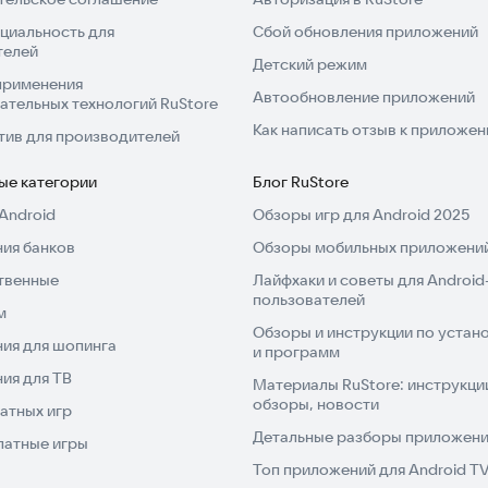
циальность для
Сбой обновления приложений
телей
Детский режим
применения
Автообновление приложений
ательных технологий RuStore
Как написать отзыв к приложе
тив для производителей
ые категории
Блог RuStore
Android
Обзоры игр для Android 2025
ия банков
Обзоры мобильных приложений
твенные
Лайфхаки и советы для Android
пользователей
м
Обзоры и инструкции по устано
ия для шопинга
и программ
ия для ТВ
Материалы RuStore: инструкци
обзоры, новости
атных игр
Детальные разборы приложений
латные игры
Топ приложений для Android T