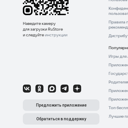
Конфиден
пользова
Правила 
Наведите камеру
рекоменд
для загрузки RuStore
и следуйте
инструкции
Дистрибу
Популярн
Игры для 
Приложен
Государс
Родителя
Приложен
Приложен
Предложить приложение
Топ беспл
Лучшие п
Обратиться в поддержку