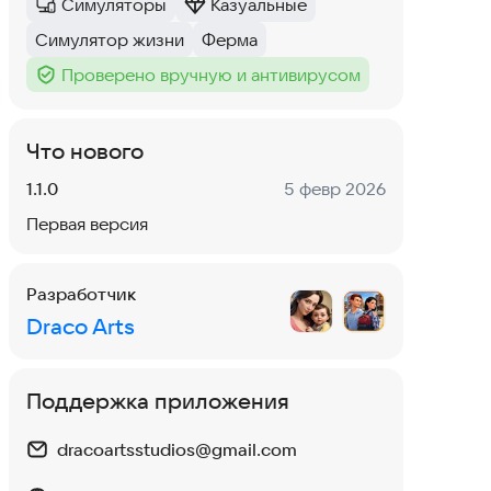
Симуляторы
Казуальные
Категория
:
Категория
:
Симулятор жизни
Ферма
Тег
:
Тег
:
Проверено вручную и антивирусом
Тег
:
Что нового
Версия:
Дата:
1.1.0
5 февр 2026
Первая версия
Разработчик
Draco Arts
Поддержка приложения
dracoartsstudios@gmail.com