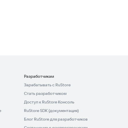
4,0
Blocky Farm Racing &
Simulator
Гоночные
Разработчикам
Зарабатывать с RuStore
Стать разработчиком
Доступ к RuStore Консоль
e
RuStore SDK (документация)
Блог RuStore для разработчиков
Соглашение о распространении