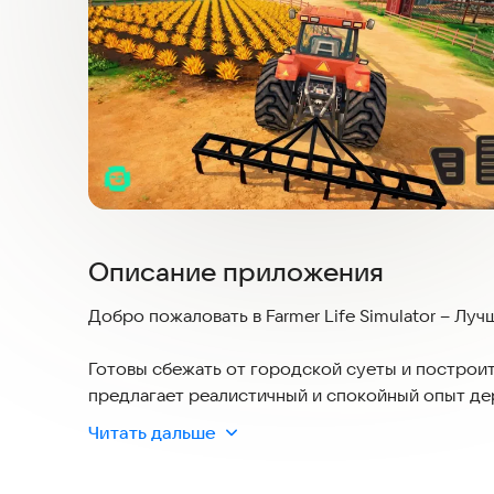
Описание приложения
Добро пожаловать в Farmer Life Simulator – Лу
Готовы сбежать от городской суеты и построить
предлагает реалистичный и спокойный опыт дер
начинающего садовода до преуспевающего сел
Читать дальше
Освойте мастерство вождения трактора, возде