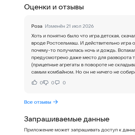
сельскохозяйственных животных и исследуйте
Оценки и отзывы
вы игры про сбор урожая или управление бизн
ждали!
Роза
Изменён 21 июл 2026
🌟 КЛЮЧЕВЫЕ ОСОБЕННОСТИ 🌟
Хоть и понятно было что игра детская, скача
🚜 Реалистичный Симулятор Трактора и Техники
вроде Ростсельмаш. И действительно игра о
Ощутите азарт вождения трактора с реалистич
почему-то получилась ночь и дождь. Вспахал
Управляйте современными тракторами, комбайн
предусмотрено даже место для разворота т
Прицепляйте прицепы для перевозки грузов.
(прицепные агрегаты в повороте не складыв
самым комбайном. Но он не ничего не собира
Освойте все тонкости полива, опрыскивания и 
0
0
0
Нравится:
Не нравится:
🌾 Выращивайте и Собирайте Урожай Превратит
сельскохозяйственный цикл:
Все отзывы
Посадка: Выбирайте пшеницу, кукурузу, овощи 
Уход: Поливайте поля и защищайте их от вреди
Запрашиваемые данные
Сбор Урожая: Используйте мощную технику дл
Приложение может запрашивать доступ к данны
🐄 Разводите Сельскохозяйственных Животных 