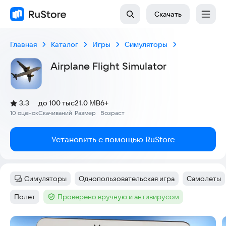
Скачать
Главная
Каталог
Игры
Симуляторы
Airplane Flight Simulator
(
)
3,3
до 100 тыс
21.0 MB
6+
Рейтинг:
10 оценок
Скачиваний
Размер
Возраст
:
:
:
Установить с помощью RuStore
Симуляторы
Однопользовательская игра
Самолеты
Категория
:
Тег
:
Тег
:
Полет
Проверено вручную и антивирусом
Тег
:
Тег
:
Скриншоты