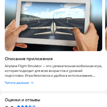
Описание приложения
Airplane Flight Simulator — это увлекательная мобильная игра,
которая подходит для всех возрастов и уровней
подготовки. Игра безопасна и удобна в использовании,
адаптирована под современные гаджеты и работает без
Читать дальше
интернета. В ней нет вредоносного контента и
нежелательных рекламных сообщений. Симулятор актуален
благодаря реалистичной физике полета и регулярным
Оценки и отзывы
обновлениям. Игроки могут управлять самолетами в разных
погодных условиях, выполнять сложные посадки и