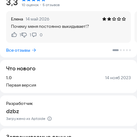
Рейтинг:
3,3
наслаждаться красивыми пейзажами с высоты. В игре
10 оценок
・5 отзывов
представлены реалистичные модели воздушных судов,
разнообразные локации и миссии. Также доступно
Елена
14 май 2026
улучшение и настройка самолетов под свои предпочтения.
Почему меня постоянно выкидывает!?
1
1
0
Нравится:
Не нравится:
Все отзывы
Что нового
Версия:
Дата:
1.0
14 нояб 2023
Первая версия
Разработчик
dzbz
Загружено из Aptoide
Запрашиваемые данные