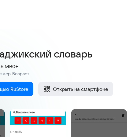
Таджикский словарь
1.6 MB
0+
азмер
Возраст
:
щью RuStore
Открыть на смартфоне