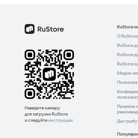
RuStore 
О RuStore
RuStore д
RuStore д
RuStore 
Медиа-кит
Пользова
Конфиден
пользова
Правила 
Наведите камеру
рекоменд
для загрузки RuStore
и следуйте
инструкции
Дистрибу
Популярн