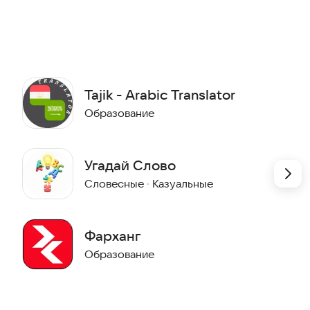
ло легко пользоваться каждому. Помимо обычного
 кнопок. Они позволяют вводить уникальные символы
тной клавиатуре. Благодаря этому вы можете писать
станавливая дополнительных программ для ввода.
Tajik - Arabic Translator
Образование
Угадай Слово
Словесные
·
Казуальные
ободно общаться на таджикском языке.
Фарханг
Образование