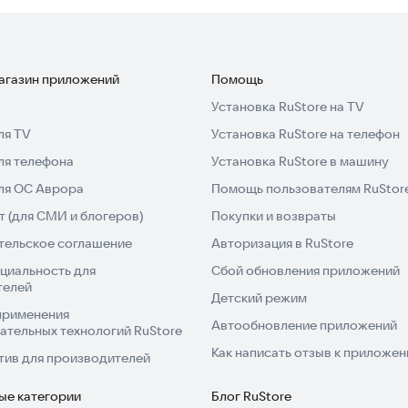
магазин приложений
Помощь
Установка RuStore на TV
ля TV
Установка RuStore на телефон
ля телефона
Установка RuStore в машину
для ОС Аврора
Помощь пользователям RuStor
 (для СМИ и блогеров)
Покупки и возвраты
тельское соглашение
Авторизация в RuStore
циальность для
Сбой обновления приложений
телей
Детский режим
применения
Автообновление приложений
ательных технологий RuStore
Как написать отзыв к приложе
тив для производителей
ые категории
Блог RuStore