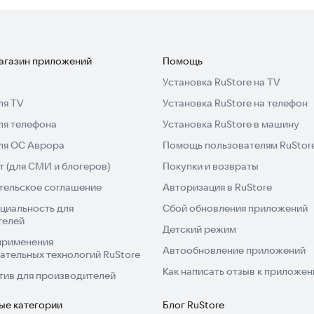
магазин приложений
Помощь
Установка RuStore на TV
ля TV
Установка RuStore на телефон
ля телефона
Установка RuStore в машину
для ОС Аврора
Помощь пользователям RuStor
 (для СМИ и блогеров)
Покупки и возвраты
тельское соглашение
Авторизация в RuStore
циальность для
Сбой обновления приложений
телей
Детский режим
применения
Автообновление приложений
ательных технологий RuStore
Как написать отзыв к приложе
тив для производителей
ые категории
Блог RuStore