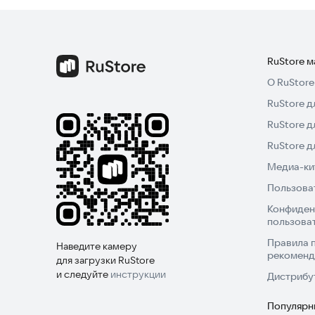
Попробуйте эти игры прямо сейчас!
RuStore 
О RuStore
RuStore д
RuStore д
RuStore 
Медиа-кит
Пользова
Конфиден
пользова
Правила 
Наведите камеру
рекоменд
для загрузки RuStore
и следуйте
инструкции
Дистрибу
Популярн