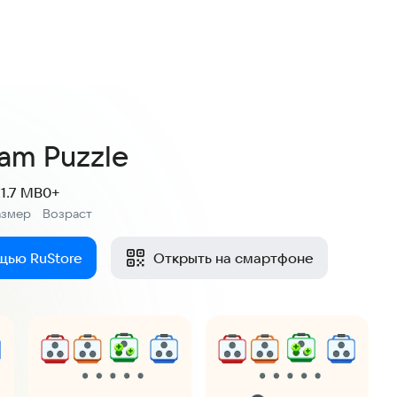
Jam Puzzle
21.7 MB
0+
азмер
Возраст
:
щью RuStore
Открыть на смартфоне