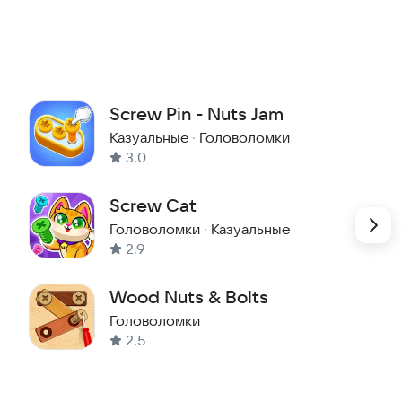
Screw Pin - Nuts Jam
Казуальные
·
Головоломки
3,0
Screw Cat
Головоломки
·
Казуальные
ей вы получаете баллы и призы, что мотивирует
2,9
Wood Nuts & Bolts
просто развлечение, а тренировка быстрого
Головоломки
дом уровне дарит чувство победы. Играйте в
2,5
соких результатов. Это сочетание веселья и пользы