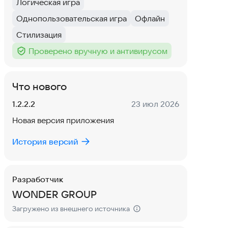
Логическая игра
Тег
:
Однопользовательская игра
Офлайн
Тег
:
Тег
:
Стилизация
Тег
:
Проверено вручную и антивирусом
Тег
:
Что нового
Версия:
Дата:
1.2.2.2
23 июл 2026
Новая версия приложения
История версий
Разработчик
WONDER GROUP
Загружено из внешнего источника