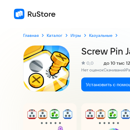
Главная
Каталог
Игры
Казуальные
Screw Pin 
(
)
0,0
до 10 тыс
1
Рейтинг:
Нет оценок
Скачиваний
Р
:
:
Установить с помо
Скриншоты