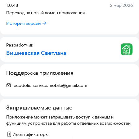
режиме реального времени, что обеспечивает повышенную
Версия:
Дата:
1.0.48
2 мар 2026
безопасность жителей.
Переход на новый домен приложения
Приложение также информирует пользователей о
История версий
последних новостях и обновлениях сообщества. Оно дает
ответы на часто задаваемые вопросы и уведомляет жителей
об отключениях электроэнергии и другой важной
Разработчик
информации.
Вишневская Светлана
В целом, Экодолье Шолохово предлагает полный спектр
функций для улучшения условий проживания в сообществе.
Поддержка приложения
От оплаты счетов до запросов на обслуживание и
мониторинга безопасности, это приложение предоставляет
жителям удобный доступ к различным услугам и
ecodolie.service.mobile@gmail.com
информации.
Запрашиваемые данные
Приложение может запрашивать доступ к данным и
функциям устройства для работы отдельных возможностей
Идентификаторы