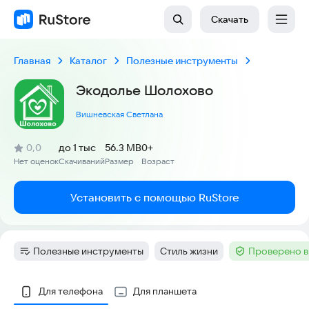
Скачать
Главная
Каталог
Полезные инструменты
Экодолье Шолохово
Вишневская Светлана
(
)
0,0
до 1 тыс
56.3 MB
0+
Рейтинг:
Нет оценок
Скачиваний
Размер
Возраст
:
:
:
Установить с помощью RuStore
Полезные инструменты
Стиль жизни
Проверено в
Категория
:
Тег
:
Тег
:
Скриншоты
Для телефона
Для планшета