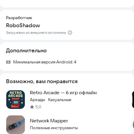
сложные корпоративные функции в простые инструменты.
Тестирование на проникновение, сканирование устройств и
поиск уязвимостей теперь доступны в нашей
Разработчик
интегрированной киберплатформе бесплатно. Это решение
RoboShadow
позволяет каждому пользователю защитить свою сеть на
профессиональном уровне, не требуя специальных знаний
Загружено из внешнего источника
или дорогого оборудования.
Дополнительно
Попробуйте RoboShadow прямо сейчас и убедитесь в
надежности вашей сети.
Минимальная версия Android:
4
Возможно, вам понравится
Retro Arcade — 6 игр офлайн
Аркады
Казуальные
·
5,0
Network Mapper
Полезные инструменты