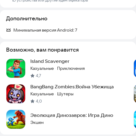
ID устройства или другие идентификаторы
Дополнительно
Минимальная версия Android:
7
Возможно, вам понравится
Island Scavenger
Казуальные
Приключения
·
4,7
BangBang Zombies:Война Убежища
Казуальные
Шутеры
·
4,0
Эволюция Динозавров: Игра Дино
Экшен