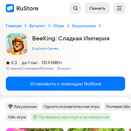
Скачать
Главная
Каталог
Игры
Казуальные
BeeKing: Сладкая Империя
Euphoria Games
(
)
3,3
до 1 тыс
131.9 MB
0+
Рейтинг:
12 оценок
Скачиваний
Размер
Возраст
:
:
:
Установить с помощью RuStore
Казуальные
Однопользовательская игра
Ролевая idle
Категория
:
Тег
:
Тег
:
Idle-игра
Проверено вручную и антивирусом
Тег
:
Тег
: