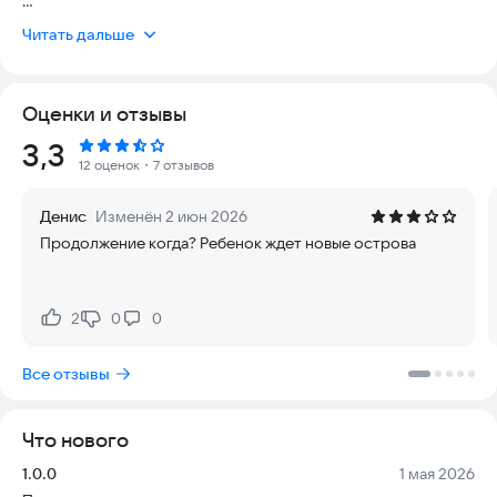
Бум! На острова упала гигантская комета, и теперь всё
Читать дальше
залито липким фиолетовым желе! 👾 Экономика в упадке,
рынки разрушены, а верные подданные-пчелы голодают.
Настало время взять в руки ВАКУУМ-ПУШКУ и МЕЧ, чтобы
Оценки и отзывы
вернуть твоему королевству былое величие!
Рейтинг:
3,3
В этой захватывающей Idle-игре ты — Лев, единственный
12 оценок
・7 отзывов
законный правитель, способный навести порядок в этом
сахарном хаосе.
Денис
Изменён 2 июн 2026
Продолжение когда? Ребенок ждет новые острова
ЧТО ТЕБЯ ЖДЕТ
✨ ASMR-УБОРКА: Используй свою вакуум-пушку, чтобы
засасывать инопланетное желе. Это невероятно
залипательно и приятно!
2
0
0
Нравится:
Не нравится:
⚔️ ДОБЫЧА РЕСУРСОВ: Руби сладкие растения, круши камни
и побеждай сахарных мобов своим верным мечом. Собирай
Все отзывы
всё, что видишь!
👩‍🍳 НАЙМ ПОВАРОВ: Спасай мастеров кухни и нанимай их
на работу. Они превратят твои ресурсы в изысканные
Что нового
пончики, конфеты и торты!
🐝 ПЧЕЛИНАЯ ЭКОНОМИКА:Корми голодных жителей,
Версия:
Дата:
1.0.0
1 мая 2026
восстанавливай рынки и налаживай полный цикл