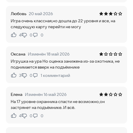
Любовь
20 май 2026
Игра очень классная,но дошла до 22 уровня и все, на
следующую карту перейти не могу
4
0
0
Нравится:
Не нравится:
Оксана
Изменён 18 май 2026
Игрушка на ура Но оценка занижена из-за охотника, не
поднимается вверх на подъёмнике
3
0
1
комментарий
Нравится:
Не нравится:
Елена
Изменён 16 май 2026
На 17 уровне охранника спасти не возможно,он
застрянет на подъёмнике. И всё.
4
0
0
Нравится:
Не нравится: