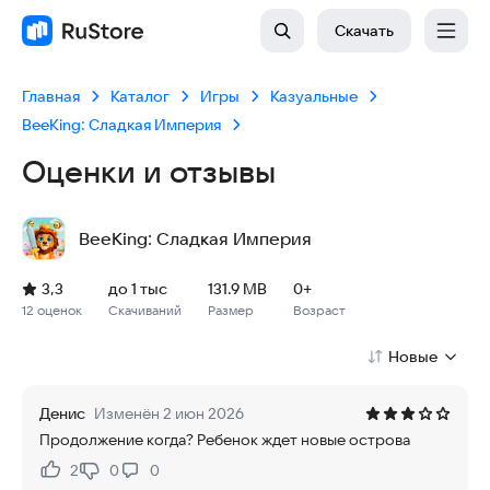
Скачать
Главная
Каталог
Игры
Казуальные
BeeKing: Сладкая Империя
Оценки и отзывы
BeeKing: Сладкая Империя
Рейтинг: 3,3, 12 оценок
Скачиваний: до 1 тыс
Размер файла: 131.9 MB
Возрастное ограничение: 131.9 MB
3,3
до 1 тыс
131.9 MB
0+
12 оценок
Скачиваний
Размер
Возраст
Новые
Денис
Изменён 2 июн 2026
Продолжение когда? Ребенок ждет новые острова
2
0
0
Нравится:
Не нравится: