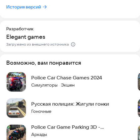
разные миссии и режимы, которые подарят часы
История версий
увлекательного геймплея.
Игра предлагает не только захватывающий процесс, но и
качественную графику, реалистичную физику и динамичный
Разработчик
звук. Вы почувствуете себя настоящим полицейским в
Elegant games
опасных погонях и задержаниях. Готовы ли вы принять вызов
Загружено из внешнего источника
и стать героем города? Садитесь за руль и отправляйтесь
ловить преступников!
Возможно, вам понравится
Попробуйте игру прямо сейчас и начните свое
приключение.
Police Car Chase Games 2024
Симуляторы
Экшен
·
Русская полиция: Жигули гонки
Гоночные
Police Car Game Parking 3D -
Полицейская парковка
Аркады