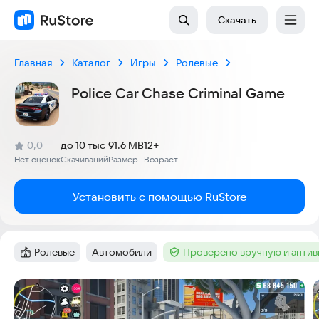
Скачать
Главная
Каталог
Игры
Ролевые
Police Car Chase Criminal Game
(
)
0,0
до 10 тыс
91.6 MB
12+
Рейтинг:
Нет оценок
Скачиваний
Размер
Возраст
:
:
:
Установить с помощью RuStore
Ролевые
Автомобили
Проверено вручную и анти
Категория
:
Тег
:
Тег
:
Скриншоты