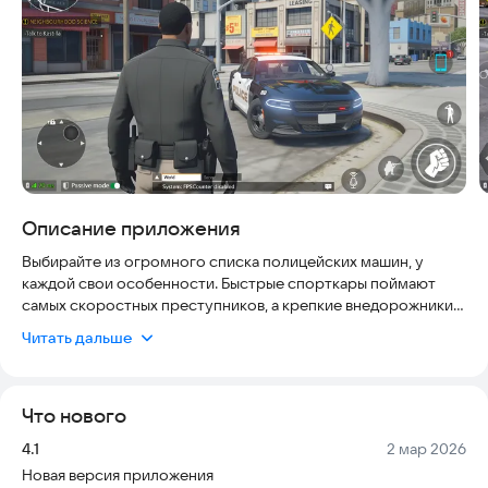
Описание приложения
Выбирайте из огромного списка полицейских машин, у
каждой свои особенности. Быстрые спорткары поймают
самых скоростных преступников, а крепкие внедорожники
помогут гнаться по грязи и бездорожью. Не забудьте про
Читать дальше
мотоциклы — они идеальны для маневров в узких переулках
и пробках. Игра безопасна, удобна в управлении и всегда
актуальна благодаря регулярным обновлениям.
Что нового
С каждым уровнем вы будете открывать новые автомобили,
Версия:
Дата:
4.1
2 мар 2026
улучшения и оружие. Настройте машину под свой стиль
Новая версия приложения
игры, чтобы повысить шансы на успех в погоне. Вас ждут