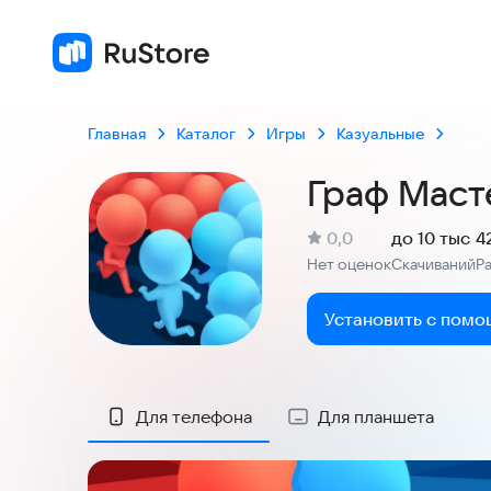
Главная
Каталог
Игры
Казуальные
Граф Маст
(
)
0,0
до 10 тыс
4
Рейтинг:
Нет оценок
Скачиваний
Р
:
:
Установить с помо
Скриншоты
Для телефона
Для планшета