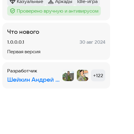
Казуальные
Аркады
Idle-игра
Категория
:
Категория
:
Тег
:
Проверено вручную и антивирусом
Тег
:
Что нового
Версия:
Дата:
1.0.0.0.1
30 авг 2024
Первая версия
Разработчик
+
122
Шейкин Андрей Сергеевич