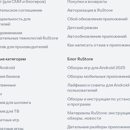
 (для СМИ и блогеров)
Покупки и возвраты
тельское соглашение
Авторизация в RuStore
циальность для
Сбой обновления приложений
телей
Детский режим
применения
Автообновление приложений
ательных технологий RuStore
Как написать отзыв к приложе
тив для производителей
ые категории
Блог RuStore
Android
Обзоры игр для Android 2025
ия банков
Обзоры мобильных приложений
твенные
Лайфхаки и советы для Android
пользователей
м
Обзоры и инструкции по устано
ия для шопинга
и программ
ия для ТВ
Материалы RuStore: инструкци
обзоры, новости
атных игр
Детальные разборы приложений
латные игры