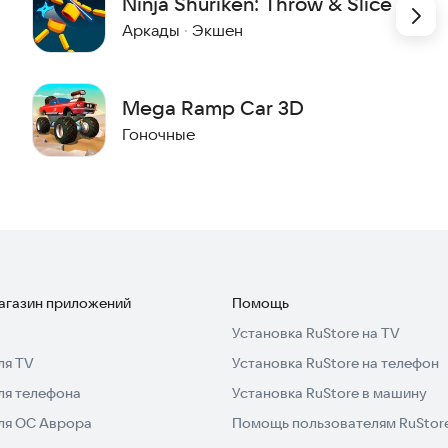
Ninja Shuriken: Throw & Slice
Аркады
·
Экшен
Mega Ramp Car 3D
Гоночные
магазин приложений
Помощь
Установка RuStore на TV
ля TV
Установка RuStore на телефон
ля телефона
Установка RuStore в машину
для ОС Аврора
Помощь пользователям RuStor