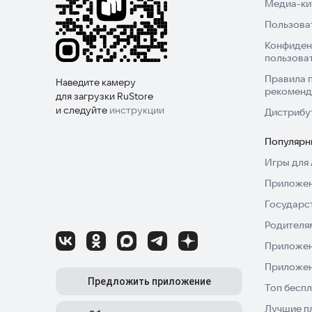
Медиа-кит
Пользова
Конфиден
пользова
Правила 
Наведите камеру
рекоменд
для загрузки RuStore
и следуйте
инструкции
Дистрибу
Популярн
Игры для 
Приложен
Государс
Родителя
Приложен
Приложен
Предложить приложение
Топ беспл
Лучшие п