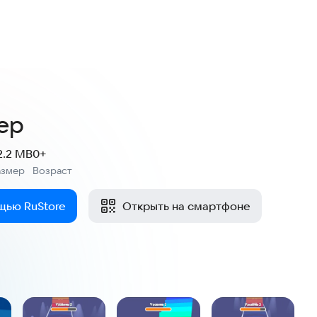
ер
2.2 MB
0+
азмер
Возраст
:
щью RuStore
Открыть на смартфоне