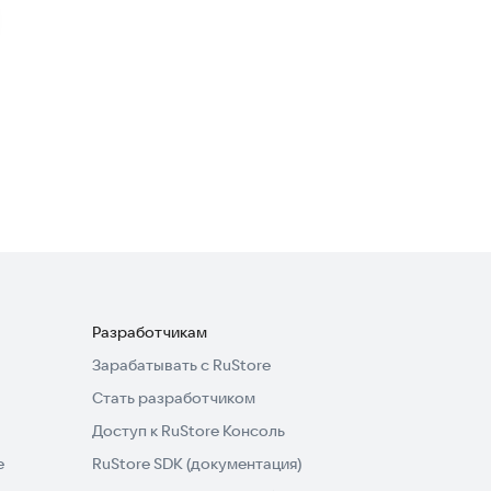
Стратегии
·
Головоломки
4,6
событие внутри
Метка
:
Hill Dash Racing: Русские
тачки
Гоночные
·
Аркады
4,8
Разработчикам
Зарабатывать с RuStore
Стать разработчиком
Доступ к RuStore Консоль
e
RuStore SDK (документация)