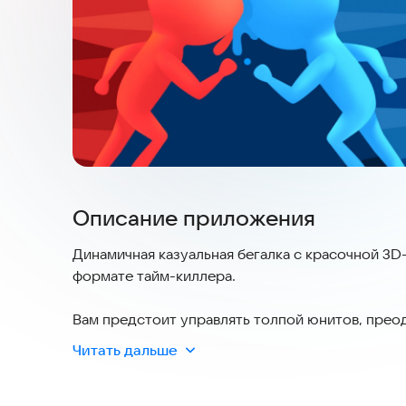
Описание приложения
Динамичная казуальная бегалка с красочной 3D
формате тайм-киллера.
Вам предстоит управлять толпой юнитов, прео
математические ворота, увеличивая количество
Читать дальше
врагов.
На вашем пути будут встречаться различные ло