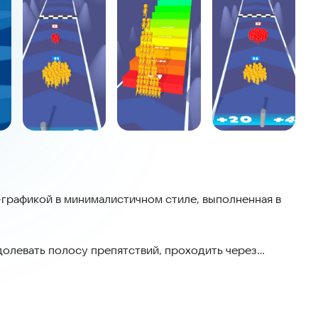
-графикой в минималистичном стиле, выполненная в
долевать полосу препятствий, проходить через
 своих маленьких человечков, сокрушать толпы
вушки, из-за которых вы можете потерять часть своих