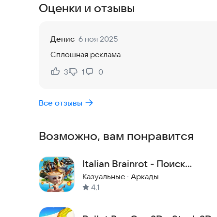
Оценки и отзывы
юнитов, важно не допустить этого, ведь тогда
Главная цель на каждом уровне - добраться до
Денис
6 ноя 2025
юнитов.
Сплошная реклама
Связаться с разработчиком:
TricksterKon@yand
3
1
0
Нравится:
Не нравится:
Все отзывы
Возможно, вам понравится
Italian Brainrot - Поиск
Мемов 3D
Казуальные
·
Аркады
4,1