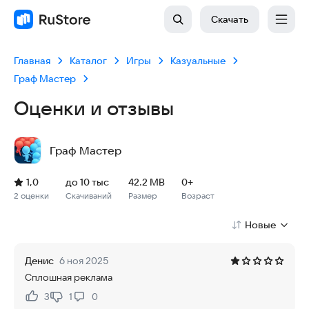
Скачать
Главная
Каталог
Игры
Казуальные
Граф Мастер
Оценки и отзывы
Граф Мастер
Рейтинг: 1,0, 2 оценки
Скачиваний: до 10 тыс
Размер файла: 42.2 MB
Возрастное ограничение: 42.2 MB
1,0
до 10 тыс
42.2 MB
0+
2 оценки
Скачиваний
Размер
Возраст
Новые
Денис
6 ноя 2025
Сплошная реклама
3
1
0
Нравится:
Не нравится: