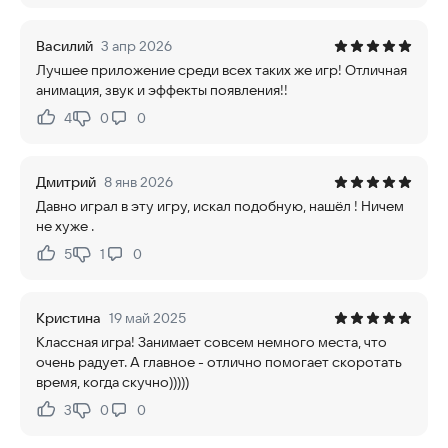
Василий
3 апр 2026
Лучшее приложение среди всех таких же игр! Отличная
анимация, звук и эффекты появления!!
4
0
0
Нравится:
Не нравится:
Дмитрий
8 янв 2026
Давно играл в эту игру, искал подобную, нашёл ! Ничем
не хуже .
5
1
0
Нравится:
Не нравится:
Кристина
19 май 2025
Классная игра! Занимает совсем немного места, что
очень радует. А главное - отлично помогает скоротать
время, когда скучно)))))
3
0
0
Нравится:
Не нравится: