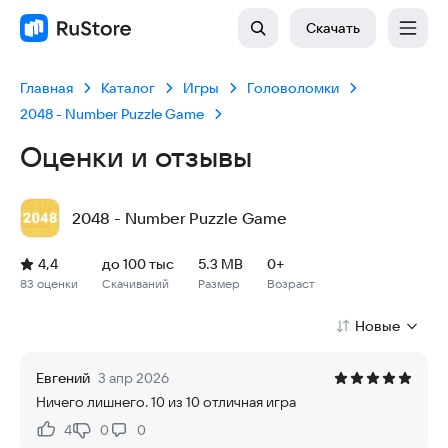
Скачать
Главная
Каталог
Игры
Головоломки
2048 - Number Puzzle Game
Оценки и отзывы
2048 - Number Puzzle Game
Рейтинг: 4,4, 83 оценки
Скачиваний: до 100 тыс
Размер файла: 5.3 MB
Возрастное ограничение: 5.3 MB
4,4
до 100 тыс
5.3 MB
0+
83 оценки
Скачиваний
Размер
Возраст
Новые
Евгений
3 апр 2026
Ничего лишнего. 10 из 10 отличная игра
4
0
0
Нравится:
Не нравится: