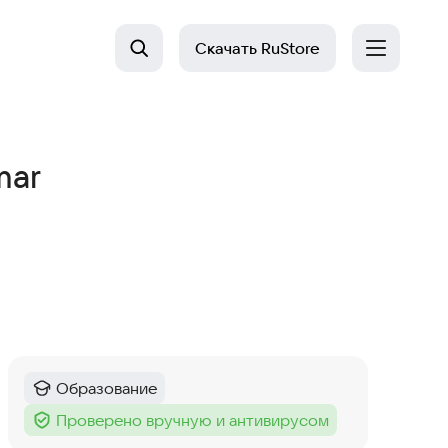
Скачать
RuStore
mar
Образование
Категория
:
Проверено вручную и антивирусом
Тег
: