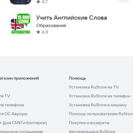
4,7
бный интерфейс делают процесс обучения простым и
Учить Английские Слова
Образование
ику успеваемости, чтобы вы могли четко
4,8
гают и мотивируют продолжать обучение.
м, требующим знания английского, это приложение
 тестов. Вы можете изучить все уроки грамматики,
ожение, вы получите практику, анализ и интересную
магазин приложений
Помощь
Установка RuStore на TV
ля TV
Установка RuStore на телефон
зыка содержит:
ля телефона
Установка RuStore в машину
для ОС Аврора
Помощь пользователям RuStor
 (для СМИ и блогеров)
Покупки и возвраты
тельское соглашение
Авторизация в RuStore