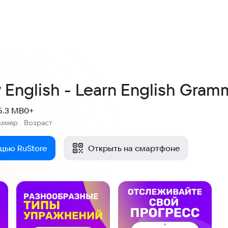
 English - Learn English Gram
5.3 MB
0+
азмер
Возраст
:
щью RuStore
Открыть на смартфоне