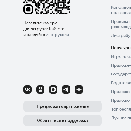
• Образцы предложений
Конфиден
пользова
• Вопросы
• Отчетная речь
Правила 
Наведите камеру
рекоменд
• Относительные предложения
для загрузки RuStore
• Связующие слова
и следуйте
инструкции
Дистрибу
• Пассивные формы
Популярн
• Слова, соединяющиеся вместе
• Формирование слов
Игры для 
• Разговорный английский
Приложен
Государс
Времена:
Родителя
• Настоящее время
• Прошедшее время
Приложен
• Настоящее совершенное время
Приложен
• Будущее время
Предложить приложение
Топ беспл
Лучшие п
Части речи:
Обратиться в поддержку
• Существительное — определение и типы