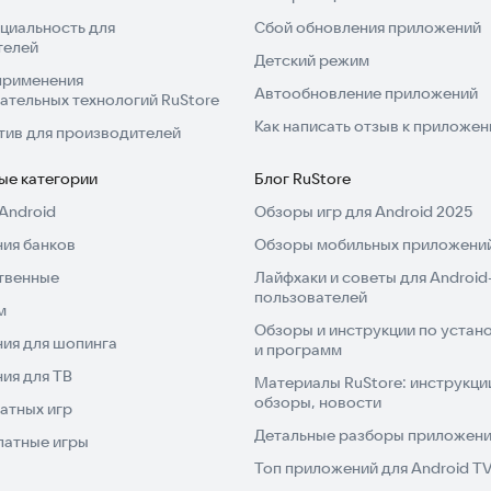
циальность для
Сбой обновления приложений
телей
Детский режим
применения
Автообновление приложений
ательных технологий RuStore
Как написать отзыв к приложе
тив для производителей
ые категории
Блог RuStore
Android
Обзоры игр для Android 2025
ия банков
Обзоры мобильных приложений
твенные
Лайфхаки и советы для Android
пользователей
м
Обзоры и инструкции по устано
ия для шопинга
и программ
ия для ТВ
Материалы RuStore: инструкци
обзоры, новости
атных игр
Детальные разборы приложений
латные игры
Топ приложений для Android T