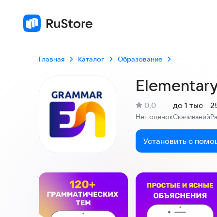
Главная
Каталог
Образование
Elementary
(
)
0,0
до 1 тыс
2
Рейтинг:
Нет оценок
Скачиваний
Р
:
:
Установить с помо
Скриншоты