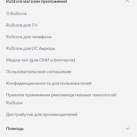
RuStore магазин приложений
Скачайте приложение прямо сейчас и начните свой путь к
О RuStore
свободному владению английским.
RuStore для TV
RuStore для телефона
RuStore для ОС Аврора
Медиа-кит (для СМИ и блогеров)
Пользовательское соглашение
Конфиденциальность для пользователей
Правила применения рекомендательных технологий
RuStore
Дистрибутив для производителей
Помощь