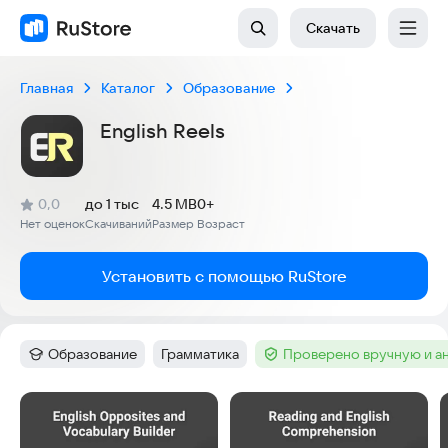
Скачать
Главная
Каталог
Образование
English Reels
(
)
0,0
до 1 тыс
4.5 MB
0+
Рейтинг:
Нет оценок
Скачиваний
Размер
Возраст
:
:
:
Установить с помощью RuStore
Образование
Грамматика
Проверено вручную и а
Категория
:
Тег
:
Тег
:
Скриншоты