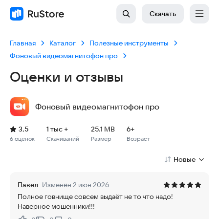
Скачать
Главная
Каталог
Полезные инструменты
Фоновый видеомагнитофон про
Оценки и отзывы
Фоновый видеомагнитофон про
Рейтинг: 3,5, 6 оценок
Скачиваний: 1 тыс +
Размер файла: 25.1 MB
Возрастное ограничение: 25.1 MB
3,5
1 тыс +
25.1 MB
6+
6 оценок
Скачиваний
Размер
Возраст
Новые
Павел
Изменён 2 июн 2026
Полное говнище совсем выдаёт не то что надо!
Наверное мошенники!!!