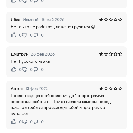
0
0
0
Нравится:
Не нравится:
Лёха
Изменён 15 май 2026
Не то что не работает, даже не грузится 😂
0
0
0
Нравится:
Не нравится:
Дмитрий
28 фев 2026
Нет Русского языка!
0
0
0
Нравится:
Не нравится:
Антон
13 фев 2025
После текущего обновления до 1.5, программа
перестала работать. При активации камеры-перед
началом съёмки происходит сбой и программа
вылетает.
0
0
0
Нравится:
Не нравится: