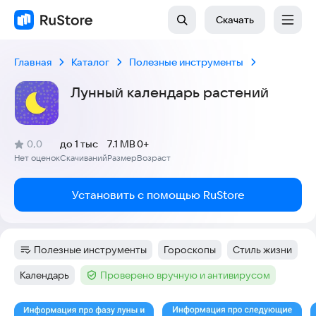
Скачать
Главная
Каталог
Полезные инструменты
Лунный календарь растений
(
)
0,0
до 1 тыс
7.1 MB
0+
Рейтинг:
Нет оценок
Скачиваний
Размер
Возраст
:
:
:
Установить с помощью RuStore
Полезные инструменты
Гороскопы
Стиль жизни
Категория
:
Тег
:
Тег
:
Календарь
Проверено вручную и антивирусом
Тег
:
Тег
:
Скриншоты