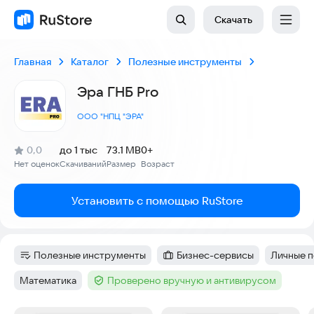
Скачать
Главная
Каталог
Полезные инструменты
Эра ГНБ Pro
ООО "НПЦ "ЭРА"
(
)
0,0
до 1 тыс
73.1 MB
0+
Рейтинг:
Нет оценок
Скачиваний
Размер
Возраст
:
:
:
Установить с помощью RuStore
Полезные инструменты
Бизнес-сервисы
Личные 
Категория
:
Категория
:
Тег
:
Математика
Проверено вручную и антивирусом
Тег
:
Тег
: