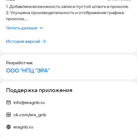
инструмента
1. Добавлена возможность записи пустой штанги в проколе.
• Обменивайтесь работами с участниками ведения проектов
2. Улучшена производительность и отображение графика
• Будьте в курсе последних событий в сфере ГНБ
прокола.
• Простой и удобный интерфейс
3. Исправлены мелкие ошибки.
Читать дальше
• Возможность работы на PC
История версий
Разработчик
ООО "НПЦ "ЭРА"
Поддержка приложения
info@eragnb.ru
vk.com/era_gnb
eragnb.ru