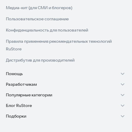
Медиа-кит (для СМИ и блогеров)
Пользовательское соглашение
Конфиденциальность для пользователей
Правила применения рекомендательных технологий
RuStore
Дистрибутив для производителей
Помощь
Разработчикам
Установка RuStore на TV
Популярные категории
Зарабатывать с RuStore
Установка RuStore на телефон
Блог RuStore
Игры для Android
Стать разработчиком
Установка RuStore в машину
Подборки
Обзоры игр для Android 2025
Приложения банков
Доступ к RuStore Консоль
Помощь пользователям RuStore
Игровой набор
Обзоры мобильных приложений 2025
Государственные
RuStore SDK (документация)
Покупки и возвраты