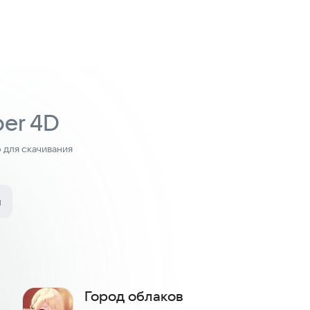
er 4D
для скачивания
и
Город облаков