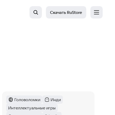
Скачать
RuStore
Головоломки
Инди
Категория
:
Категория
:
Интеллектуальные игры
Last Day on Earth: Survival
Тег
: