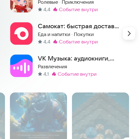
Ролевые
·
Приключения
4,4
событие внутри
Метка
:
Самокат: быстрая доставка
еды и продуктов на дом
Еда и напитки
·
Покупки
4,4
событие внутри
Метка
:
VK Музыка: аудиокниги,
песни, подкасты
Развлечения
4,1
событие внутри
Метка
: