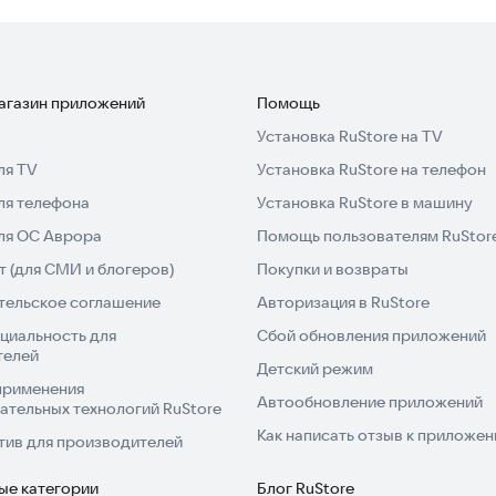
магазин приложений
Помощь
Установка RuStore на TV
ля TV
Установка RuStore на телефон
ля телефона
Установка RuStore в машину
для ОС Аврора
Помощь пользователям RuStor
 (для СМИ и блогеров)
Покупки и возвраты
тельское соглашение
Авторизация в RuStore
циальность для
Сбой обновления приложений
телей
Детский режим
применения
Автообновление приложений
ательных технологий RuStore
Как написать отзыв к приложе
тив для производителей
ые категории
Блог RuStore