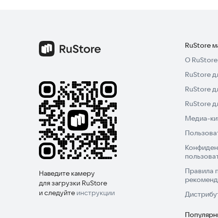
RuStore 
О RuStore
RuStore д
RuStore д
RuStore 
Медиа-кит
Пользова
Конфиден
пользова
Правила 
Наведите камеру
рекоменд
для загрузки RuStore
и следуйте
инструкции
Дистрибу
Популярн