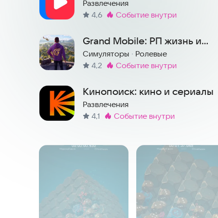
ТВ, мультфильмы и клипы
Развлечения
4,6
событие внутри
Метка
:
Grand Mobile: РП жизнь и
гонки онлайн
Симуляторы
·
Ролевые
4,2
событие внутри
Метка
:
Кинопоиск: кино и сериалы
Развлечения
4,1
событие внутри
Метка
:
Скриншоты