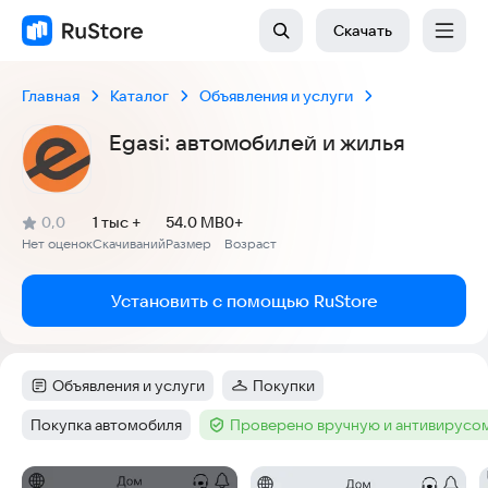
Скачать
Главная
Каталог
Объявления и услуги
Egasi: автомобилей и жилья
(
)
0,0
1 тыс +
54.0 MB
0+
Рейтинг:
Нет оценок
Скачиваний
Размер
Возраст
:
:
:
Установить с помощью RuStore
Объявления и услуги
Покупки
Категория
:
Категория
:
Покупка автомобиля
Проверено вручную и антивирусо
Тег
:
Тег
:
Скриншоты