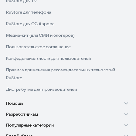
RuStore для TV
RuStore для телефона
RuStore для ОС Аврора
Медиа-кит (для СМИ и блогеров)
Пользовательское соглашение
Конфиденциальность для пользователей
Правила применения рекомендательных технологий
RuStore
Дистрибутив для производителей
Помощь
Разработчикам
Установка RuStore на TV
Популярные категории
Зарабатывать с RuStore
Установка RuStore на телефон