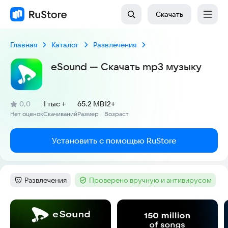
Скачать
Главная
Каталог
Развлечения
eSound — Скачать mp3 музыку
(
)
0,0
1 тыс +
65.2 MB
12+
Рейтинг:
Нет оценок
Скачиваний
Размер
Возраст
:
:
:
Установить с помощью RuStore
Развлечения
Проверено вручную и антивирусом
Категория
:
Тег
:
Скриншоты