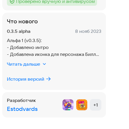
Проверено вручную и антивирусом
Тег
:
Что нового
Версия:
Дата:
0.3.5 alpha
8 нояб 2023
Альфа 1 (v0.3.5):
- Добавлено интро
- Добавлена иконка для персонажа Билли
- Кнопка режима Аркада окрашена в синий
Читать дальше
оттенок
- Добавлены списки обновлений
История версий
Разработчик
+
1
Estodvards
Фёдор
25 авг 2023