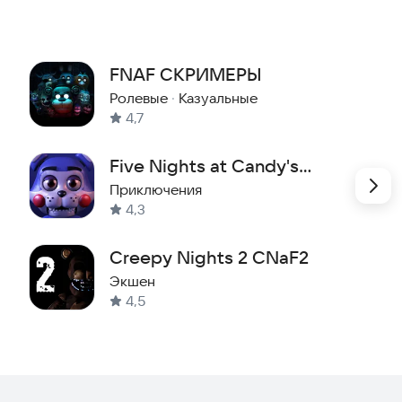
FNAF СКРИМЕРЫ
Ролевые
·
Казуальные
4,7
Five Nights at Candy's
Remastered
Приключения
4,3
Creepy Nights 2 CNaF2
Экшен
4,5