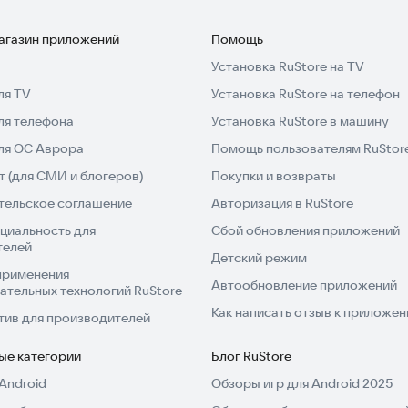
магазин приложений
Помощь
Установка RuStore на TV
ля TV
Установка RuStore на телефон
ля телефона
Установка RuStore в машину
для ОС Аврора
Помощь пользователям RuStor
 (для СМИ и блогеров)
Покупки и возвраты
тельское соглашение
Авторизация в RuStore
циальность для
Сбой обновления приложений
телей
Детский режим
применения
Автообновление приложений
ательных технологий RuStore
Как написать отзыв к приложе
тив для производителей
ые категории
Блог RuStore
Android
Обзоры игр для Android 2025