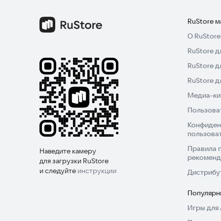
RuStore 
О RuStore
RuStore д
RuStore д
RuStore 
Медиа-кит
Пользова
Конфиден
пользова
Правила 
Наведите камеру
рекоменд
для загрузки RuStore
и следуйте
инструкции
Дистрибу
Популярн
Игры для 