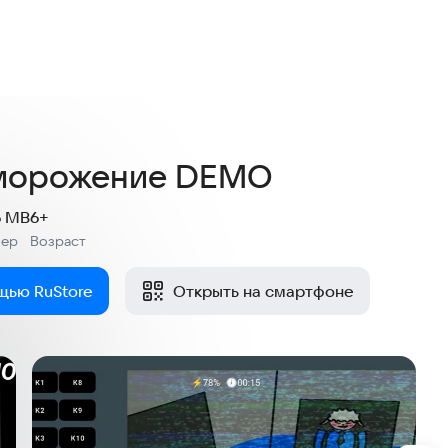
морожение DEMO
6 MB
6+
мер
Возраст
:
щью RuStore
Открыть на смартфоне