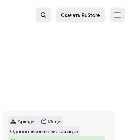
Скачать
RuStore
Аркады
Инди
Категория
:
Категория
:
Однопользовательская игра
Тег
: