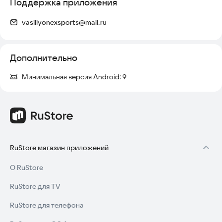
Поддержка приложения
Clubnika и Lex.
• Свобода: Казино без верификации и обязательной
регистрации. Полная анонимность твоего отдыха. Играй
vasiliyonexsports@mail.ru
бесплатно в демо-режиме или делай реальные ставки.
Сыграть в казино — легко. Занестись по-крупному —
реально. Вдарить в слоты с Евой Эльфи — бесценно. Не жди
Дополнительно
подходящего момента — создавай его сам! Открывай
приложение, крути барабаны и позволь твоей музе стать
Минимальная версия Android:
9
главным проводником к мегазаносам в мире Jetton, Kush и
RuStore магазин приложений
О RuStore
RuStore для TV
RuStore для телефона