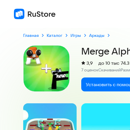
Главная
Каталог
Игры
Аркады
Merge Alp
(
)
3,9
до 10 тыс
74.
Рейтинг:
7 оценок
Скачиваний
Раз
:
:
Установить с помо
Скриншоты