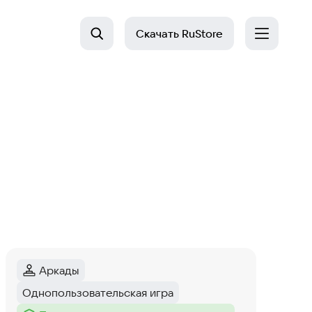
Скачать
RuStore
Аркады
Категория
:
Однопользовательская игра
Тег
: