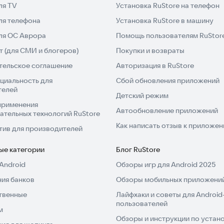
ля TV
Установка RuStore на телефон
ля телефона
Установка RuStore в машину
для ОС Аврора
Помощь пользователям RuStor
 (для СМИ и блогеров)
Покупки и возвраты
тельское соглашение
Авторизация в RuStore
циальность для
Сбой обновления приложений
телей
Детский режим
применения
Автообновление приложений
ательных технологий RuStore
Как написать отзыв к приложе
тив для производителей
ые категории
Блог RuStore
Android
Обзоры игр для Android 2025
ия банков
Обзоры мобильных приложений
твенные
Лайфхаки и советы для Android
пользователей
м
Обзоры и инструкции по устано