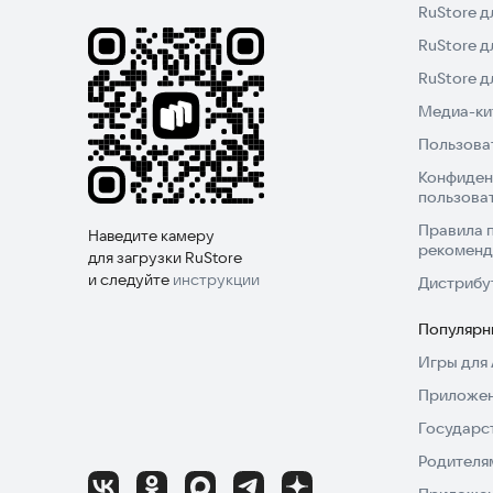
RuStore д
RuStore д
RuStore 
Медиа-кит
Пользова
Конфиден
пользова
Правила 
Наведите камеру
рекоменд
для загрузки RuStore
и следуйте
инструкции
Дистрибу
Популярн
Игры для 
Приложен
Государс
Родителя