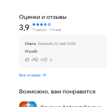
Начните приключение прямо сейчас: скачайте п
Оценки и отзывы
Рейтинг:
3,9
7 оценок
・1 отзыв
Ольга
Изменён 12 май 2026
Игра👍
0
0
0
Нравится:
Не нравится:
Все отзывы
Возможно, вам понравится