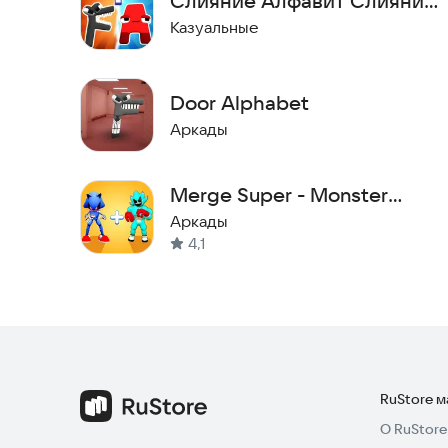
Слияние Алфавит Слияние
Радуга
Казуальные
Door Alphabet
Аркады
Merge Super - Monster
Fight
Аркады
4,1
RuStore 
О RuStore