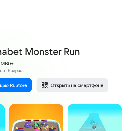
3,9
7 оценок
habet Monster Run
3 MB
0+
мер
Возраст
:
щью RuStore
Открыть на смартфоне