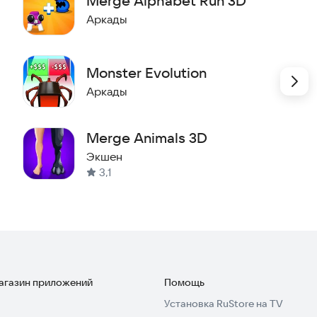
Merge Alphabet Run 3D
Аркады
Monster Evolution
Аркады
Merge Animals 3D
Экшен
3,1
магазин приложений
Помощь
Установка RuStore на TV