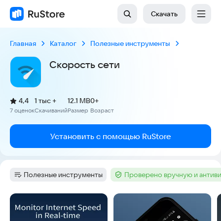
Скачать
Главная
Каталог
Полезные инструменты
Скорость сети
(
)
4,4
1 тыс +
12.1 MB
0+
Рейтинг:
7 оценок
Скачиваний
Размер
Возраст
:
:
:
Установить с помощью RuStore
Полезные инструменты
Проверено вручную и антив
Категория
:
Тег
:
Скриншоты