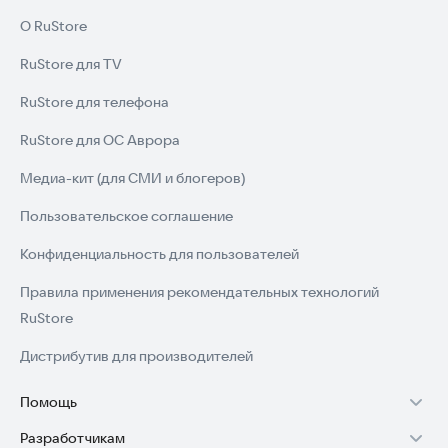
О RuStore
RuStore для TV
RuStore для телефона
RuStore для ОС Аврора
Медиа-кит (для СМИ и блогеров)
Пользовательское соглашение
Конфиденциальность для пользователей
Правила применения рекомендательных технологий
RuStore
Дистрибутив для производителей
Помощь
Разработчикам
Установка RuStore на TV