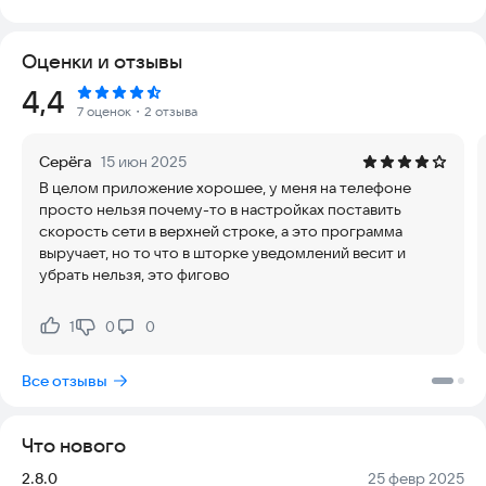
безопасности использования: программа не собирает
лишнюю личную информацию, работает стабильно без
Оценки и отзывы
перегрева устройства и регулярно обновляется, чтобы
соответствовать последним требованиям системы.
Рейтинг:
4,4
7 оценок
・2 отзыва
Основные возможности приложения:
Серёга
15 июн 2025
• подробная статистика использования данных за каждый
В целом приложение хорошее, у меня на телефоне
день;
просто нельзя почему-то в настройках поставить
• наглядный график скорости загрузки и выгрузки;
скорость сети в верхней строке, а это программа
• ежедневное отображение трафика в строке уведомлений;
выручает, но то что в шторке уведомлений весит и
• история данных за последние 30 дней;
убрать нельзя, это фигово
• показ пинга на плавающем виджете;
• автоматическое скрытие, если нет подключения к сети;
• точный мониторинг расхода трафика;
1
0
0
Нравится:
Не нравится:
• предупреждения о превышении лимита скорости;
• ненавязчивые уведомления, не отвлекающие от важных
Все отзывы
задач.
Попробуйте установить приложение прямо сейчас, чтобы
Что нового
контролировать свой интернет-трафик с максимальной
точностью.
Версия:
Дата:
2.8.0
25 февр 2025