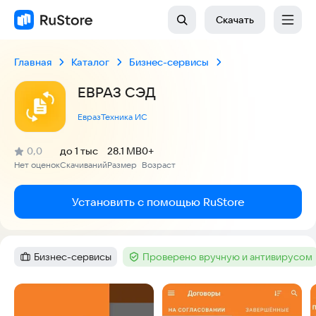
Скачать
Главная
Каталог
Бизнес-сервисы
ЕВРАЗ СЭД
ЕвразТехника ИС
(
)
0,0
до 1 тыс
28.1 MB
0+
Рейтинг:
Нет оценок
Скачиваний
Размер
Возраст
:
:
:
Установить с помощью RuStore
Бизнес-сервисы
Проверено вручную и антивирусом
Категория
:
Тег
:
Скриншоты