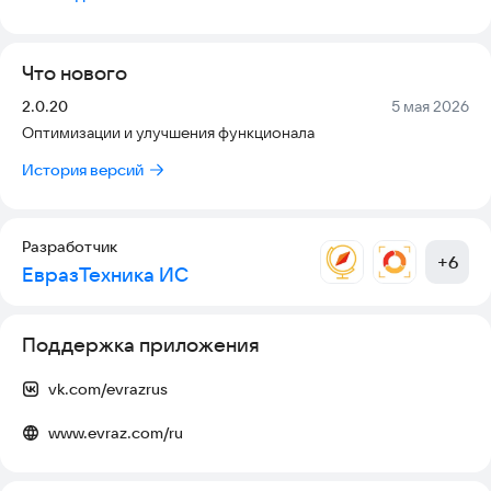
находящимся у него на согласовании, а так же к документам,
согласованным за последние 15 дней.
Вы сможете просмотреть основную информацию по
Что нового
документу, просмотреть все приложенные файлы,
согласовать, отправить на дополнительно согласование,
Версия:
Дата:
2.0.20
5 мая 2026
отклонить документ.
Оптимизации и улучшения функционала
История версий
Разработчик
+
6
ЕвразТехника ИС
Поддержка приложения
vk.com/evrazrus
www.evraz.com/ru