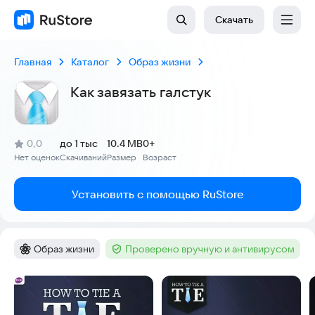
Скачать
Главная
Каталог
Образ жизни
Kак завязать галстук
(
)
0,0
до 1 тыс
10.4 MB
0+
Рейтинг:
Нет оценок
Скачиваний
Размер
Возраст
:
:
:
Установить с помощью RuStore
Образ жизни
Проверено вручную и антивирусом
Категория
:
Тег
:
Скриншоты