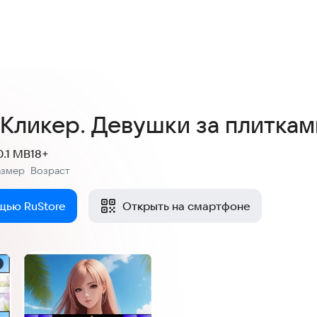
 Кликер. Девушки за плиткам
0.1 MB
18+
азмер
Возраст
:
щью RuStore
Открыть на смартфоне