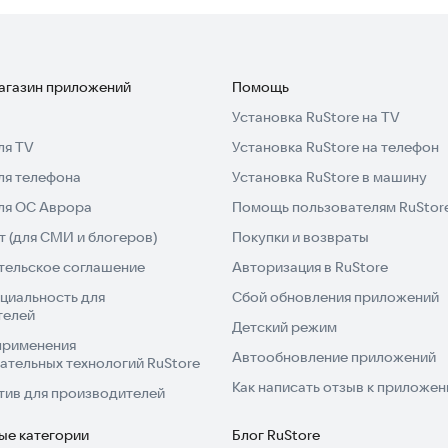
магазин приложений
Помощь
Установка RuStore на TV
ля TV
Установка RuStore на телефон
ля телефона
Установка RuStore в машину
для ОС Аврора
Помощь пользователям RuStor
 (для СМИ и блогеров)
Покупки и возвраты
тельское соглашение
Авторизация в RuStore
циальность для
Сбой обновления приложений
телей
Детский режим
применения
Автообновление приложений
ательных технологий RuStore
Как написать отзыв к приложе
тив для производителей
ые категории
Блог RuStore