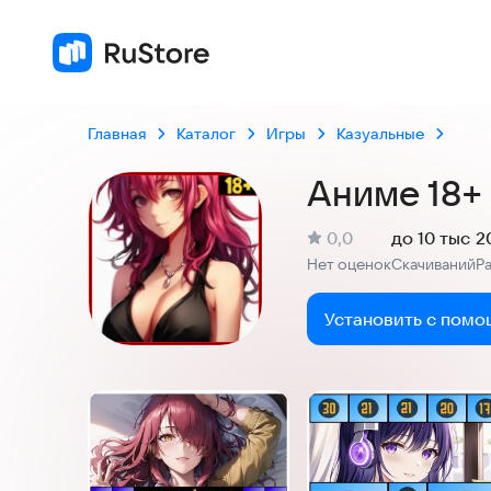
Главная
Каталог
Игры
Казуальные
Аниме 18+
(
)
0,0
до 10 тыс
2
Рейтинг:
Нет оценок
Скачиваний
Р
:
:
Установить с помо
Скриншоты