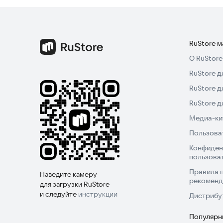
RuStore 
О RuStore
RuStore д
RuStore д
RuStore 
Медиа-кит
Пользова
Конфиден
пользова
Правила 
Наведите камеру
рекоменд
для загрузки RuStore
и следуйте
инструкции
Дистрибу
Популярн