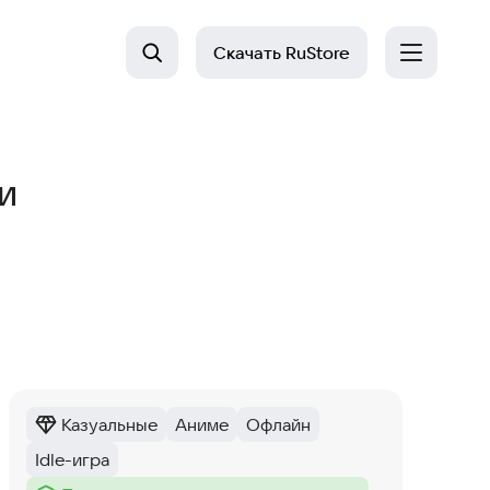
Скачать
RuStore
и
Казуальные
Аниме
Офлайн
Категория
:
Тег
:
Тег
:
Idle-игра
Тег
: