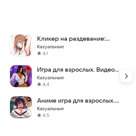
ннолетний возраст.
com
Кликер на раздевание:
раздень богиню 5
Казуальные
4,1
Игра для взрослых. Видео-
кликер с красоткой 18+
Казуальные
4,4
Аниме игра для взрослых.
Хентай. Пазлы 18+
Казуальные
4,5