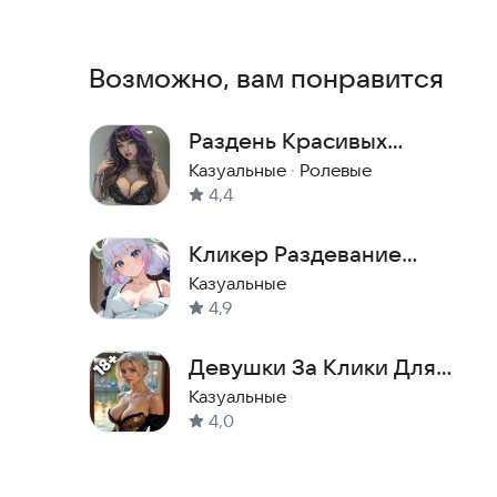
Все персонажи вымышленные и имеют соверше
Возможно, вам понравится
Связь с разработчиком:
nubrazrab2000@gmail.
Раздень Красивых
Девушек. Игра для
Казуальные
·
Ролевые
4,4
Взрослых 18+
Кликер Раздевание
девушек : Хентай
Казуальные
4,9
Девушки За Клики Для
Взрослых 18+
Казуальные
4,0