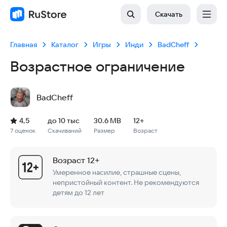
Скачать
Главная
Каталог
Игры
Инди
BadCheff
Возрастное ограничение
BadCheff
Рейтинг: 4,5, 7 оценок
Скачиваний: до 10 тыс
Размер файла: 30.6 MB
Возрастное ограничение: 30.6 MB
4,5
до 10 тыс
30.6 MB
12+
7 оценок
Скачиваний
Размер
Возраст
Возраст 12+
Умеренное насилие, страшные сцены,
непристойный контент. Не рекомендуются
детям до 12 лет