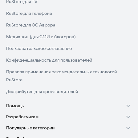
RuStore для TV
RuStore для телефона
RuStore для ОС Аврора
Медиа-кит (для СМИ и блогеров)
Пользовательское соглашение
Конфиденциальность для пользователей
Правила применения рекомендательных технологий
RuStore
Дистрибутив для производителей
Помощь
Разработчикам
Установка RuStore на TV
Популярные категории
Зарабатывать с RuStore
Установка RuStore на телефон