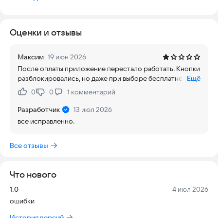
введенных данных. Не забудьте прибавить к полученному
результату 3-5% объема на потери.
Оценки и отзывы
Максим
19 июн 2026
После оплаты приложение перестало работать. Кнопки
разблокировались, но даже при выборе бесплатного
Ещё
фукционала, приложение вылетает
0
0
1
комментарий
Нравится:
Не нравится:
Разработчик
13 июл 2026
все исправленно.
Все отзывы
Что нового
Версия:
Дата:
1.0
4 июл 2026
ошибки
История версий