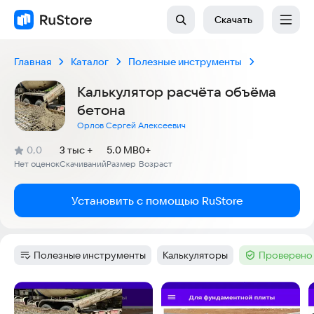
Скачать
Главная
Каталог
Полезные инструменты
Калькулятор расчёта объёма
бетона
Орлов Сергей Алексеевич
(
)
0,0
3 тыс +
5.0 MB
0+
Рейтинг:
Нет оценок
Скачиваний
Размер
Возраст
:
:
:
Установить с помощью RuStore
Полезные инструменты
Калькуляторы
Проверено 
Категория
:
Тег
:
Тег
:
Скриншоты