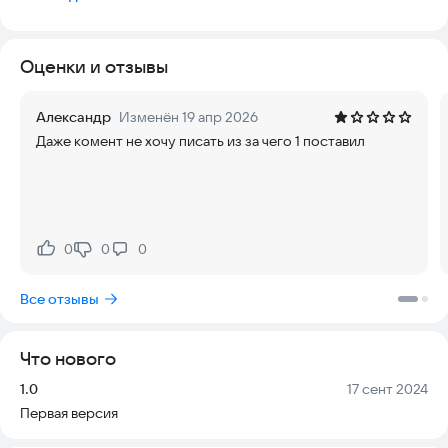
Легко добавляйте карты, сканируя штрихкоды с помощью
камеры вашего телефона. Поддерживаются различные
форматы, включая QR-коды.
Оценки и отзывы
Создавайте, редактируйте и удаляйте карточки по своему
усмотрению. Назначайте им категории, названия и цвета для
удобства поиска.
Александр
Изменён 19 апр 2026
Почта:
dolmatineee@gmail.com
Даже комент не хочу писать из за чего 1 поставил
0
0
0
Нравится:
Не нравится:
Все отзывы
Что нового
Версия:
Дата:
1.0
17 сент 2024
Первая версия