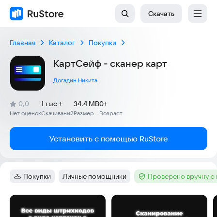
Скачать
Главная
Каталог
Покупки
КартСейф - сканер карт
Догадин Никита
(
)
0,0
1 тыс +
34.4 MB
0+
Рейтинг:
Нет оценок
Скачиваний
Размер
Возраст
:
:
:
Установить с помощью RuStore
Покупки
Личные помощники
Проверено вручную 
Категория
:
Тег
:
Тег
:
Скриншоты