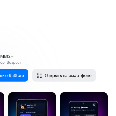
1 MB
12+
мер
Возраст
:
щью RuStore
Открыть на смартфоне