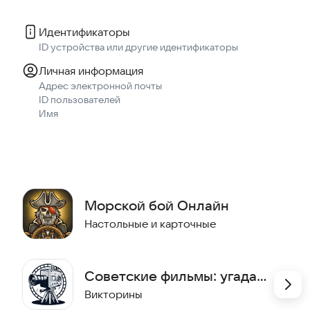
Идентификаторы
 российских фильмов и сериалов, зарубежных
ID устройства или другие идентификаторы
Личная информация
Адрес электронной почты
ский состав и рейтинги Kinopoisk/IMDb для каждого
ID пользователей
Имя
йн с размытыми градиентами, который не отвлекает
исками без необходимости регистрации через QR-
Морской бой Онлайн
Настольные и карточные
с Choicer!
Советские фильмы: угадай
кадр
Викторины