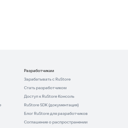
Угадай фильм по кадру:
Кино
Викторины
·
Словесные
Разработчикам
Зарабатывать с RuStore
Стать разработчиком
Доступ к RuStore Консоль
e
RuStore SDK (документация)
Блог RuStore для разработчиков
Соглашение о распространении