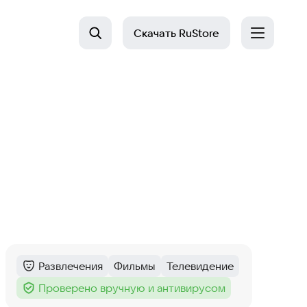
Скачать
RuStore
Развлечения
Фильмы
Телевидение
Категория
:
Тег
:
Тег
:
Проверено вручную и антивирусом
Тег
: