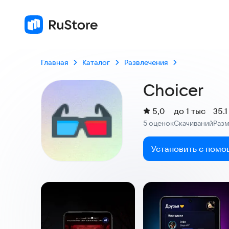
Главная
Каталог
Развлечения
Choicer
(
)
5,0
до 1 тыс
35.
Рейтинг:
5 оценок
Скачиваний
Раз
:
:
Установить с помо
Скриншоты