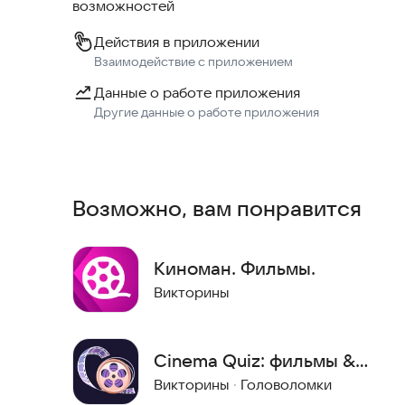
возможностей
Почему Choicer?
Действия в приложении
Популярные подборки: Отдельные разделы для
Взаимодействие с приложением
новинок и топовых чартов.
Данные о работе приложения
Другие данные о работе приложения
Полная информация: Детальное описание, актер
фильма.
Современный интерфейс: Стильный темный диза
Возможно, вам понравится
от главного — выбора кино.
Без лишних сложностей: Мгновенный обмен сп
Киноман. Фильмы.
коды.
Викторины
Найдите свой идеальный фильм на вечер вместе 
Cinema Quiz: фильмы &
актеры
Викторины
·
Головоломки