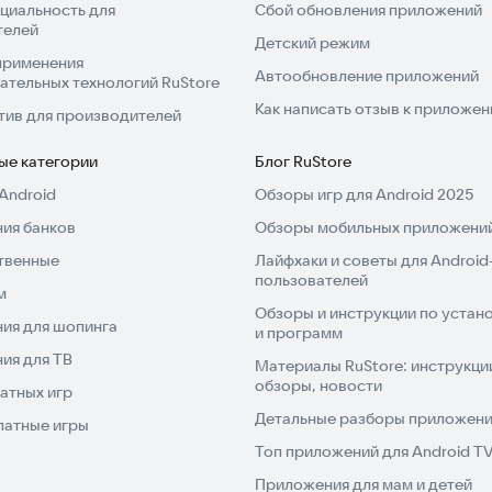
циальность для
Сбой обновления приложений
телей
Детский режим
применения
Автообновление приложений
ательных технологий RuStore
Как написать отзыв к приложе
тив для производителей
ые категории
Блог RuStore
Android
Обзоры игр для Android 2025
ия банков
Обзоры мобильных приложений
твенные
Лайфхаки и советы для Android
пользователей
м
Обзоры и инструкции по устано
ия для шопинга
и программ
ия для ТВ
Материалы RuStore: инструкци
обзоры, новости
атных игр
Детальные разборы приложений
латные игры
Топ приложений для Android T
Приложения для мам и детей