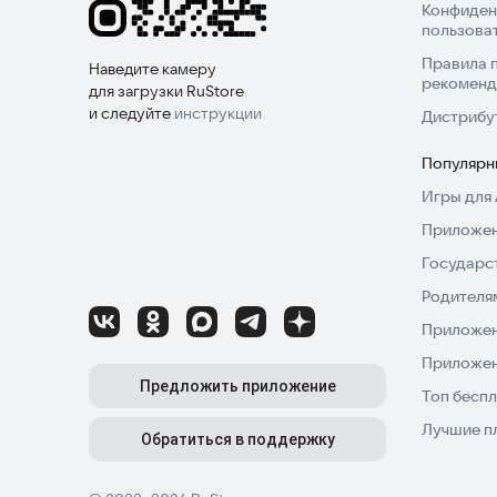
Конфиден
пользова
Правила 
Наведите камеру
рекоменд
для загрузки RuStore
и следуйте
инструкции
Дистрибу
Популярн
Игры для 
Приложен
Государс
Родителя
Приложен
Приложен
Предложить приложение
Топ беспл
Лучшие п
Обратиться в поддержку