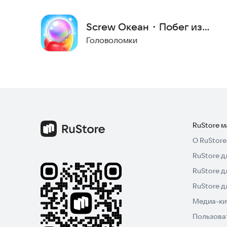
Screw Океан・Побег из
Болт Матч
Головоломки
RuStore 
О RuStore
RuStore д
RuStore д
RuStore 
Медиа-кит
Пользова