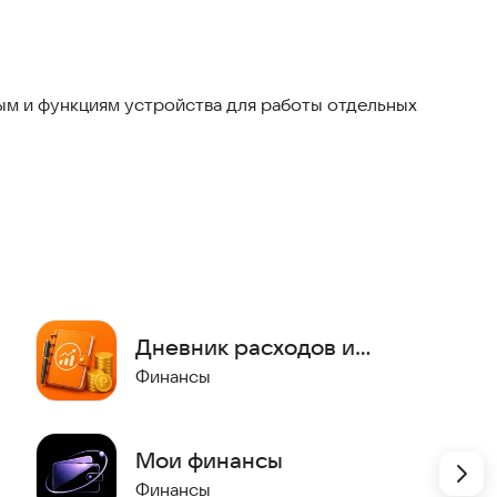
м и функциям устройства для работы отдельных
й с прогрессом
нхронизации
Дневник расходов и
доходов
Финансы
Мои финансы
Финансы