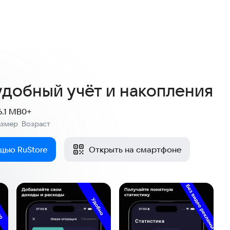
удобный учёт и накопления
6.1 MB
0+
азмер
Возраст
:
щью RuStore
Открыть на смартфоне