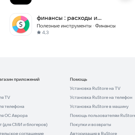
финансы : расходы и
доходы
Полезные инструменты
·
Финансы
4,3
магазин приложений
Помощь
Установка RuStore на TV
ля TV
Установка RuStore на телефон
ля телефона
Установка RuStore в машину
для ОС Аврора
Помощь пользователям RuStor
 (для СМИ и блогеров)
Покупки и возвраты
тельское соглашение
Авторизация в RuStore