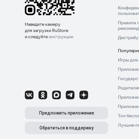
Конфиден
пользова
Правила 
Наведите камеру
рекоменд
для загрузки RuStore
и следуйте
инструкции
Дистрибу
Популярн
Игры для 
Приложен
Государс
Родителя
Приложен
Приложен
Предложить приложение
Топ беспл
Лучшие п
Обратиться в поддержку