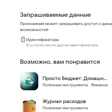
- Простое добавление доходов и расходов
Запрашиваемые данные
- Разделение по категориям
- Полная история операций
Приложение может запрашивать доступ к данны
- Учет нескольких кошельков и счетов
возможностей
- Постановка и отслеживание финансовых целе
- Графики и отчеты по дням, неделям, месяцам
Идентификаторы
- Анализ трат по категориям и тренды
ID устройства или другие идентификаторы
Особенности
Возможно, вам понравится
- Все данные хранятся только на устройстве
- Полная конфиденциальность, без облака и си
Просто Бюджет: Домашний
- Чистый современный дизайн
учёт
Полезные инструменты
·
Финансы
- Полностью офлайн
Почта разработчика:
vicgolubtsow@ya.ru
Журнал расходов
Полезные инструменты