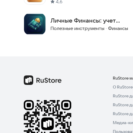
4,6
Личные Финансы: учет
расходов, доходов и
Полезные инструменты
·
Финансы
бюджет
RuStore 
О RuStore
RuStore д
RuStore д
RuStore 
Медиа-кит
Пользова