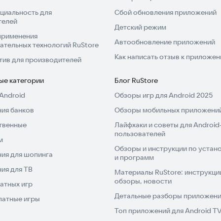
циальность для
Сбой обновления приложений
телей
Детский режим
применения
Автообновление приложений
ательных технологий RuStore
Как написать отзыв к приложе
тив для производителей
ые категории
Блог RuStore
Android
Обзоры игр для Android 2025
ия банков
Обзоры мобильных приложений
твенные
Лайфхаки и советы для Android
пользователей
м
Обзоры и инструкции по устано
ия для шопинга
и программ
ия для ТВ
Материалы RuStore: инструкци
обзоры, новости
атных игр
Детальные разборы приложений
латные игры
Топ приложений для Android T