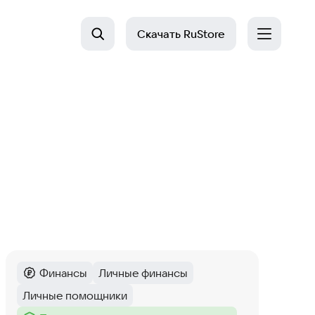
Скачать
RuStore
Финансы
Личные финансы
Категория
:
Тег
:
Личные помощники
Тег
: