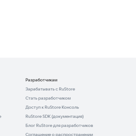
BackDay - Мой баланс
Финансы
·
Полезные инструменты
5,0
Разработчикам
Зарабатывать с RuStore
Стать разработчиком
Доступ к RuStore Консоль
e
RuStore SDK (документация)
Блог RuStore для разработчиков
Соглашение о распространении