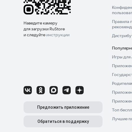
Конфиден
пользова
Правила 
Наведите камеру
рекоменд
для загрузки RuStore
и следуйте
инструкции
Дистрибу
Популярн
Игры для 
Приложен
Государс
Родителя
Приложен
Приложен
Предложить приложение
Топ беспл
Лучшие п
Обратиться в поддержку