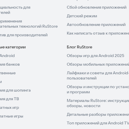
циальность для
Сбой обновления приложений
телей
Детский режим
применения
Автообновление приложений
ательных технологий RuStore
Как написать отзыв к приложе
тив для производителей
ые категории
Блог RuStore
Android
Обзоры игр для Android 2025
ия банков
Обзоры мобильных приложений
твенные
Лайфхаки и советы для Android
пользователей
м
Обзоры и инструкции по устано
ия для шопинга
и программ
ия для ТВ
Материалы RuStore: инструкци
обзоры, новости
атных игр
Детальные разборы приложений
латные игры
Топ приложений для Android T