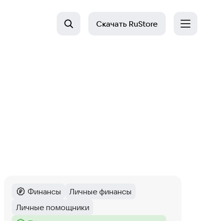
Скачать
RuStore
Финансы
Личные финансы
Категория
:
Тег
:
Личные помощники
Тег
: