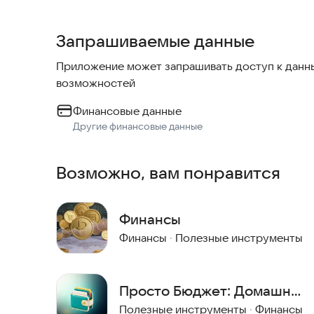
ОСНОВНЫЕ ВОЗМОЖНОСТИ:
Запрашиваемые данные
Баланс и аналитика
• Мгновенный обзор финансового состояния
Приложение может запрашивать доступ к данны
• Наглядные графики доходов и расходов
возможностей
• Статистика по категориям
Финансовые данные
Учёт операций
Другие финансовые данные
• Быстрое добавление доходов и расходов
• Категоризация транзакций
Возможно, вам понравится
• Шаблоны для регулярных операций
История и контроль
Финансы
• Детальная история всех операций
Финансы
·
Полезные инструменты
• Удобный поиск и фильтрация
• Анализ трат по периодам
Просто Бюджет: Домашний
Управление финансами
• Учёт долгов и кредитов
учёт
Полезные инструменты
·
Финансы