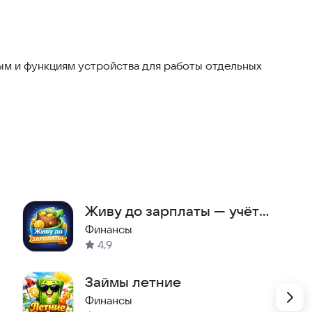
м и функциям устройства для работы отдельных
Живу до зарплаты — учёт
расходов и доходов
Финансы
4,9
Займы летние
Финансы