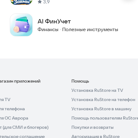
3,9
AI ФинУчет
Финансы
·
Полезные инструменты
йстве. Полный контроль над личной информацией.
магазин приложений
Помощь
Установка RuStore на TV
ля TV
Установка RuStore на телефон
ля телефона
Установка RuStore в машину
для ОС Аврора
Помощь пользователям RuStor
 (для СМИ и блогеров)
Покупки и возвраты
одня с Фино!
тельское соглашение
Авторизация в RuStore