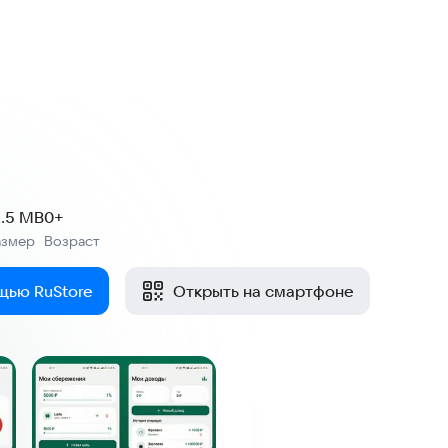
2.5 MB
0+
азмер
Возраст
:
щью RuStore
Открыть на смартфоне