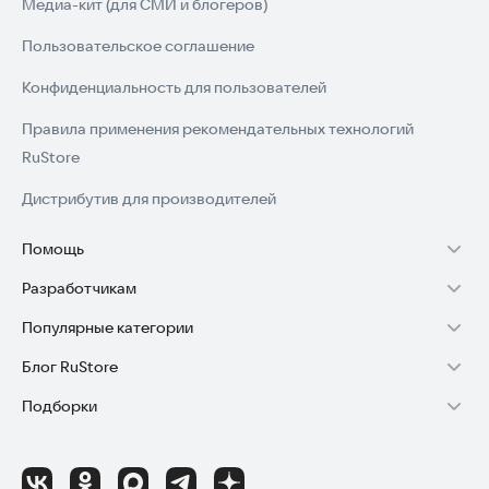
Медиа-кит (для СМИ и блогеров)
Пользовательское соглашение
Конфиденциальность для пользователей
Правила применения рекомендательных технологий
RuStore
Дистрибутив для производителей
Помощь
Разработчикам
Установка RuStore на TV
Популярные категории
Зарабатывать с RuStore
Установка RuStore на телефон
Блог RuStore
Игры для Android
Стать разработчиком
Установка RuStore в машину
Подборки
Обзоры игр для Android 2025
Приложения банков
Доступ к RuStore Консоль
Помощь пользователям RuStore
Игровой набор
Обзоры мобильных приложений 2025
Государственные
RuStore SDK (документация)
Покупки и возвраты