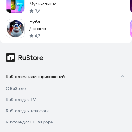
Музыкальные
3,6
Буба
Детские
4,2
RuStore магазин приложений
О RuStore
RuStore для TV
RuStore для телефона
RuStore для ОС Аврора