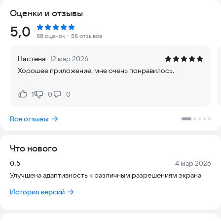
Оценки и отзывы
Рейтинг:
5,0
58 оценок
・55 отзывов
Настена
12 мар 2026
Хорошее приложение, мне очень понравилось.
1
0
0
Нравится:
Не нравится:
Все отзывы
Что нового
Версия:
Дата:
0.5
4 мар 2026
Улучшена адаптивность к различным разрешениям экрана
История версий