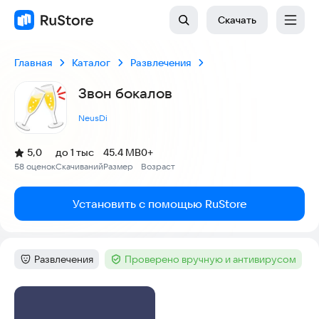
Скачать
Главная
Каталог
Развлечения
Звон бокалов
NeusDi
(
)
5,0
до 1 тыс
45.4 MB
0+
Рейтинг:
58 оценок
Скачиваний
Размер
Возраст
:
:
:
Установить с помощью RuStore
Развлечения
Проверено вручную и антивирусом
Категория
:
Тег
:
Скриншоты