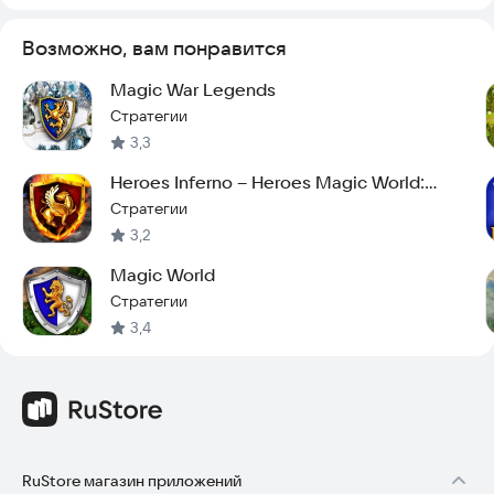
Возможно, вам понравится
Magic War Legends
Стратегии
3,3
Heroes Inferno – Heroes Magic World:
Inferno
Стратегии
3,2
Magic World
Стратегии
3,4
RuStore магазин приложений