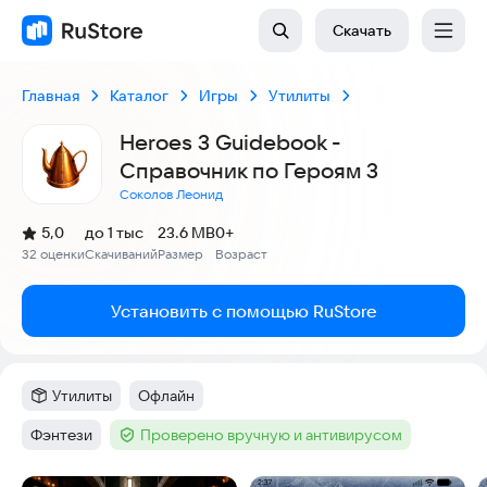
Скачать
Главная
Каталог
Игры
Утилиты
Heroes 3 Guidebook -
Справочник по Героям 3
Соколов Леонид
(
)
5,0
до 1 тыс
23.6 MB
0+
Рейтинг:
32 оценки
Скачиваний
Размер
Возраст
:
:
:
Установить с помощью RuStore
Утилиты
Офлайн
Категория
:
Тег
:
Фэнтези
Проверено вручную и антивирусом
Тег
:
Тег
: