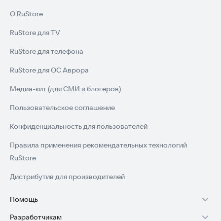
О RuStore
RuStore для TV
RuStore для телефона
RuStore для ОС Аврора
Медиа-кит (для СМИ и блогеров)
Пользовательское соглашение
Конфиденциальность для пользователей
Правила применения рекомендательных технологий
RuStore
Дистрибутив для производителей
Помощь
Разработчикам
Установка RuStore на TV