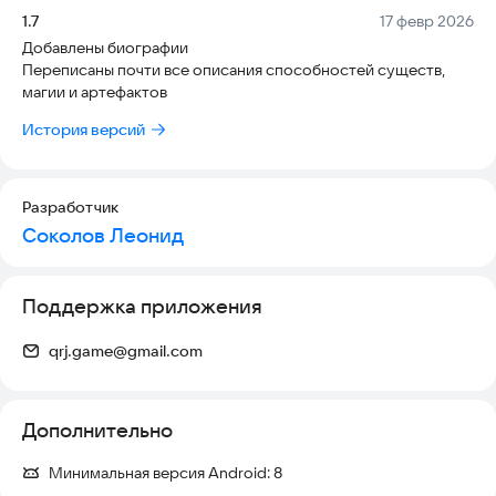
Версия:
Дата:
1.7
17 февр 2026
Добавлены биографии
Переписаны почти все описания способностей существ,
магии и артефактов
История версий
Разработчик
Соколов Леонид
Поддержка приложения
qrj.game@gmail.com
Дополнительно
Минимальная версия Android:
8