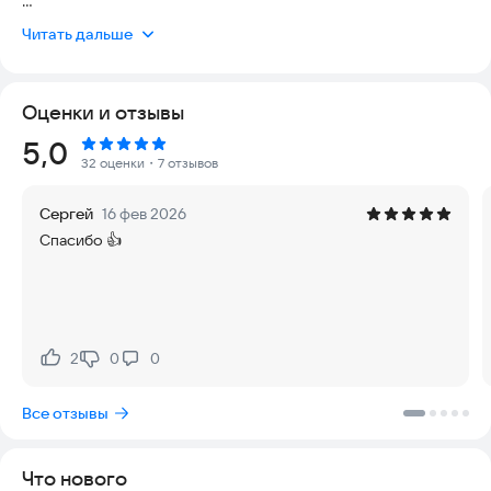
Читать дальше
База данных по всем городам, включая Причал, Фабрику и
Кронверк
Оценки и отзывы
Просмотр характеристик существ
Рейтинг:
5,0
Подробный обзор навыков героев
32 оценки
・7 отзывов
Справочник по магии
Сергей
16 фев 2026
Спасибо 👍
Информация по всем вторичным навыкам
Удобная сортировка всех артефактов
Калькулятор грейженного стека на Карте приключений
2
0
0
Нравится:
Не нравится:
❌ Не требует подключения к интернету. Изучайте любимую
Все отзывы
игру где угодно, даже если Вы спящий бизнесмен.
Что нового