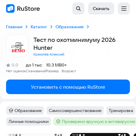
Скачать
Главная
Каталог
Образование
Тест по охотминимуму 2026
Hunter
Кремлёв Алексей
(
)
0,0
до 1 тыс
10.3 MB
0+
Рейтинг:
Нет оценок
Скачиваний
Размер
Возраст
:
:
:
Установить с помощью RuStore
Образование
Самосовершенствование
Тренировка
Категория
:
Тег
:
Тег
:
Личные помощники
Проверено вручную и антивирусом
Тег
:
Тег
: