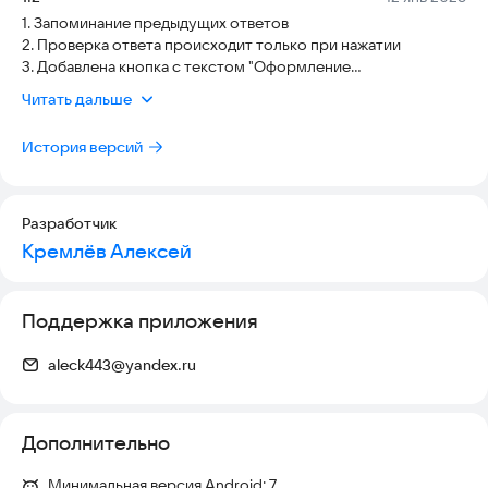
1. Запоминание предыдущих ответов
Скачайте «Тест по охотминимуму» и сдайте экзамен
2. Проверка ответа происходит только при нажатии
уверенно!
3. Добавлена кнопка с текстом "Оформление
документального подтверждения
Читать дальше
4. Цветовая индикация ответов
5. Засчитывается только один ответ
История версий
6. Отслеживание проверенных вопросов в режиме экзамен
7. Переименована кнопка "Завершить" в "Итог".
Разработчик
Кремлёв Алексей
Поддержка приложения
aleck443@yandex.ru
Дополнительно
Минимальная версия Android:
7