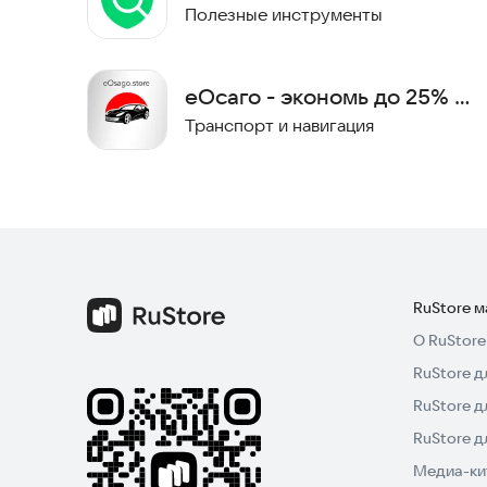
Полезные инструменты
еОсаго - экономь до 25% с
нашим приложением!
Транспорт и навигация
RuStore 
О RuStore
RuStore д
RuStore д
RuStore 
Медиа-кит