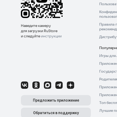
Пользова
Конфиден
пользова
Правила 
Наведите камеру
рекоменд
для загрузки RuStore
и следуйте
инструкции
Дистрибу
Популярн
Игры для 
Приложен
Государс
Родителя
Приложен
Приложен
Предложить приложение
Топ беспл
Лучшие п
Обратиться в поддержку