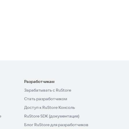
оформление
Транспорт и навигация
4,3
Гетполис
Финансы
·
Бизнес-сервисы
Разработчикам
Зарабатывать с RuStore
Стать разработчиком
Доступ к RuStore Консоль
e
RuStore SDK (документация)
Блог RuStore для разработчиков