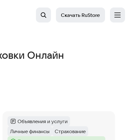
Скачать
RuStore
ховки Онлайн
Объявления и услуги
Категория
:
Личные финансы
Страхование
Тег
:
Тег
: