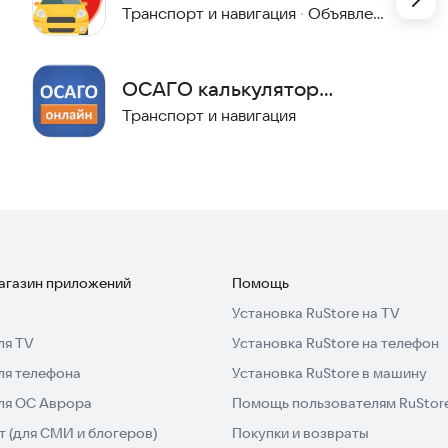
Транспорт и навигация
·
Объявления и услуги
ОСАГО калькулятор
онлайн
Транспорт и навигация
магазин приложений
Помощь
Установка RuStore на TV
ля TV
Установка RuStore на телефон
ля телефона
Установка RuStore в машину
для ОС Аврора
Помощь пользователям RuStor
 (для СМИ и блогеров)
Покупки и возвраты