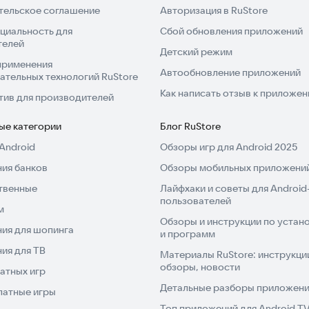
тельское соглашение
Авторизация в RuStore
циальность для
Сбой обновления приложений
телей
Детский режим
применения
Автообновление приложений
ательных технологий RuStore
Как написать отзыв к приложе
тив для производителей
ые категории
Блог RuStore
Android
Обзоры игр для Android 2025
ия банков
Обзоры мобильных приложений
твенные
Лайфхаки и советы для Android
пользователей
м
Обзоры и инструкции по устано
ия для шопинга
и программ
ия для ТВ
Материалы RuStore: инструкци
обзоры, новости
атных игр
Детальные разборы приложений
латные игры
Топ приложений для Android T