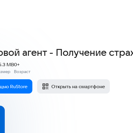
овой агент - Получение стра
5.3 MB
0+
азмер
Возраст
:
щью RuStore
Открыть на смартфоне